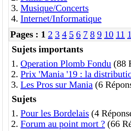
Musique/Concerts
Internet/Informatique
Pages :
1
2
3
4
5
6
7
8
9
10
11
Sujets importants
Operation Plomb Fondu
(88 
Prix 'Mania '19 : la distribut
Les Pros sur Mania
(6 Répon
Sujets
Pour les Bordelais
(4 Répons
Forum au point mort ?
(66 Ré