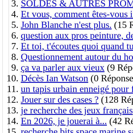
SOLDES & AUTRES PROM
Et vous, comment êtes-vous i
John Blanche n'est plus.
(15 
question aux pros peinture, d
Et toi, t'écoutes quoi quand t
Questionnement autour du h
ça va parler aux vieux
(9 Rép
Décès Ian Watson
(0 Réponse
un tapis urbain enneigé pour 
Jouer sur des cases ?
(128 Ré
je recherche des jeux français
En 2026, je jouerai à...
(42 R
recherche bits space marine 