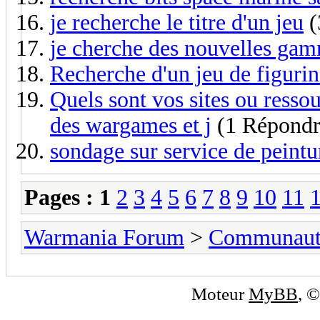
je recherche le titre d'un jeu
(
je cherche des nouvelles ga
Recherche d'un jeu de figurin
Quels sont vos sites ou ressou
des wargames et j
(1 Répondr
sondage sur service de peintu
Pages :
1
2
3
4
5
6
7
8
9
10
11
Warmania Forum
>
Communaut
Moteur
MyBB
, 