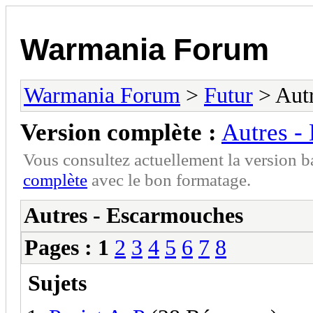
Warmania Forum
Warmania Forum
>
Futur
> Autr
Version complète :
Autres -
Vous consultez actuellement la version 
complète
avec le bon formatage.
Autres - Escarmouches
Pages :
1
2
3
4
5
6
7
8
Sujets