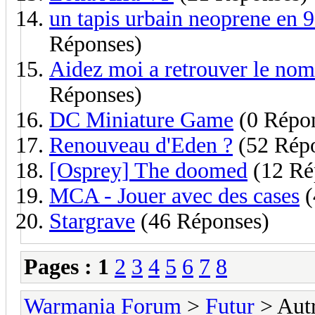
un tapis urbain neoprene en
Réponses)
Aidez moi a retrouver le no
Réponses)
DC Miniature Game
(0 Répo
Renouveau d'Eden ?
(52 Rép
[Osprey] The doomed
(12 Ré
MCA - Jouer avec des cases
(
Stargrave
(46 Réponses)
Pages :
1
2
3
4
5
6
7
8
Warmania Forum
>
Futur
> Autr