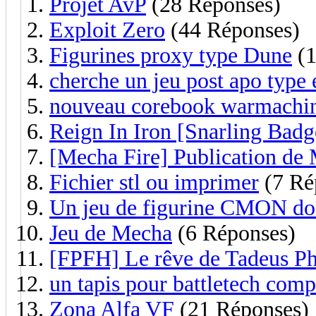
Projet AvP
(28 Réponses)
Exploit Zero
(44 Réponses)
Figurines proxy type Dune
(1
cherche un jeu post apo type
nouveau corebook warmachi
Reign In Iron [Snarling Badg
[Mecha Fire] Publication de
Fichier stl ou imprimer
(7 Ré
Un jeu de figurine CMON dont
Jeu de Mecha
(6 Réponses)
[FPFH] Le rêve de Tadeus Ph
un tapis pour battletech comp
Zona Alfa VF
(21 Réponses)