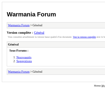
Warmania Forum
Warmania Forum
> Général
Version complète :
Général
Vous consultez actuellement la version basse qualité d’un document.
Voir la version complète
avec le b
Général
Sous-Forums :
Nouveautés
Suggestions
Warmania Forum
> Général
Moteur
My