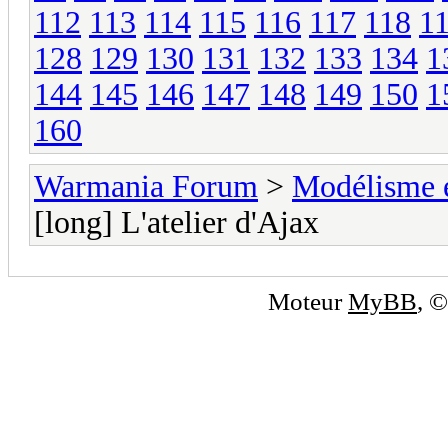
112
113
114
115
116
117
118
1
128
129
130
131
132
133
134
1
144
145
146
147
148
149
150
1
160
Warmania Forum
>
Modélisme 
[long] L'atelier d'Ajax
Moteur
MyBB
, 