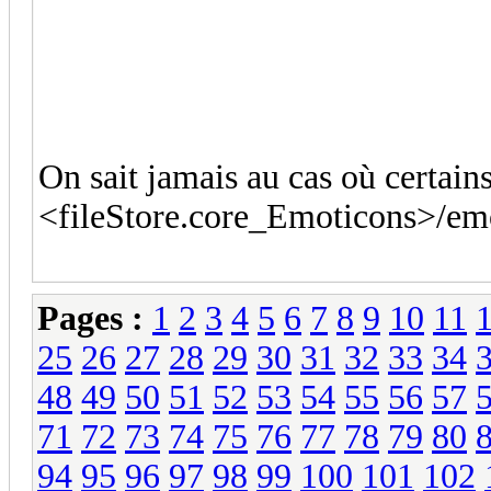
On sait jamais au cas où certains
<fileStore.core_Emoticons>/em
Pages :
1
2
3
4
5
6
7
8
9
10
11
25
26
27
28
29
30
31
32
33
34
48
49
50
51
52
53
54
55
56
57
71
72
73
74
75
76
77
78
79
80
94
95
96
97
98
99
100
101
102