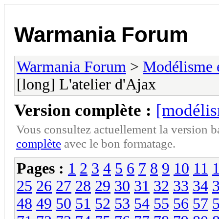
Warmania Forum
Warmania Forum
>
Modélisme 
[long] L'atelier d'Ajax
Version complète :
[modélis
Vous consultez actuellement la version 
complète
avec le bon formatage.
Pages :
1
2
3
4
5
6
7
8
9
10
11
25
26
27
28
29
30
31
32
33
34
48
49
50
51
52
53
54
55
56
57