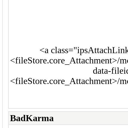
<a class="ipsAttachLin
<fileStore.core_Attachment>/
data-fil
<fileStore.core_Attachment>/
BadKarma