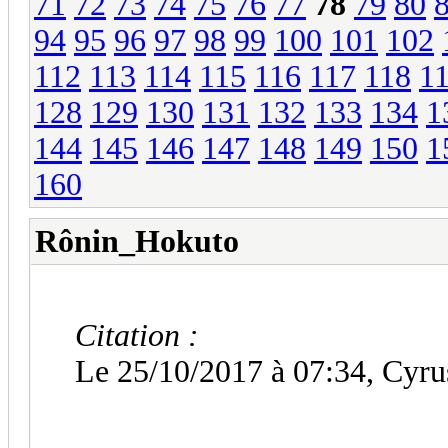
71
72
73
74
75
76
77
78
79
80
94
95
96
97
98
99
100
101
102
112
113
114
115
116
117
118
1
128
129
130
131
132
133
134
1
144
145
146
147
148
149
150
1
160
Rônin_Hokuto
Citation :
Le 25/10/2017 à 07:34, Cyrus