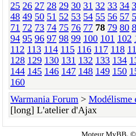
25
26
27
28
29
30
31
32
33
34
48
49
50
51
52
53
54
55
56
57
71
72
73
74
75
76
77
78
79
80
94
95
96
97
98
99
100
101
102
112
113
114
115
116
117
118
1
128
129
130
131
132
133
134
1
144
145
146
147
148
149
150
1
160
Warmania Forum
>
Modélisme 
[long] L'atelier d'Ajax
Moteur
MyBB
, 