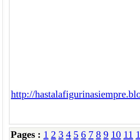
http://hastalafigurinasiempre.blo
Pages :
1
2
3
4
5
6
7
8
9
10
11