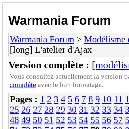
Warmania Forum
Warmania Forum
>
Modélisme 
[long] L'atelier d'Ajax
Version complète :
[modélis
Vous consultez actuellement la version 
complète
avec le bon formatage.
Pages :
1
2
3
4
5
6
7
8
9
10
11
25
26
27
28
29
30
31
32
33
34
48
49
50
51
52
53
54
55
56
57