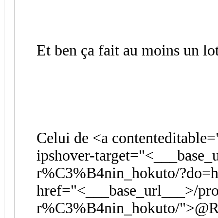
Et ben ça fait au moins un lot
Celui de <a contenteditable=
ipshover-target="<___base_u
r%C3%B4nin_hokuto/?do=ho
href="<___base_url___>/pro
r%C3%B4nin_hokuto/">@Rôn