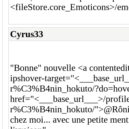
<fileStore.core_Emoticons>/emo
Cyrus33
"Bonne" nouvelle <a contentedit
ipshover-target="<___base_url_
r%C3%B4nin_hokuto/?do=hover
href="<___base_url___>/profil
r%C3%B4nin_hokuto/">@Rônin_Ho
chez moi... avec une petite ment