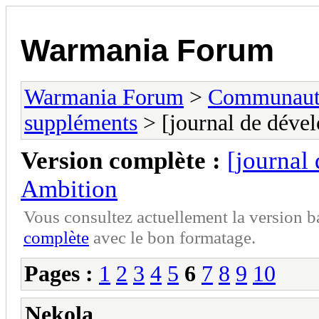
Warmania Forum
Warmania Forum
>
Communaut
suppléments
> [journal de dé
Version complète :
[journa
Ambition
Vous consultez actuellement la version 
complète
avec le bon formatage.
Pages :
1
2
3
4
5
6
7
8
9
10
Nekola