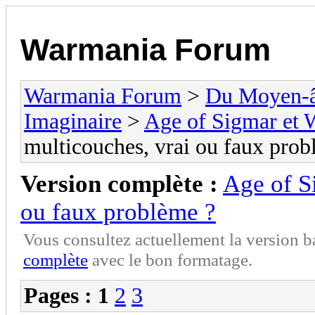
Warmania Forum
Warmania Forum
>
Du Moyen-â
Imaginaire
>
Age of Sigmar et 
multicouches, vrai ou faux prob
Version complète :
Age of S
ou faux problème ?
Vous consultez actuellement la version 
complète
avec le bon formatage.
Pages :
1
2
3