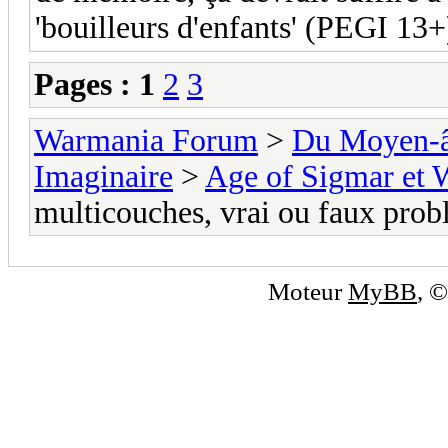
'bouilleurs d'enfants' (PEGI 13+)
Pages :
1
2
3
Warmania Forum
>
Du Moyen-â
Imaginaire
>
Age of Sigmar et 
multicouches, vrai ou faux prob
Moteur
MyBB
, 