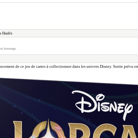
s Hadés
on formatage.
ancement de ce jeu de cartes à collectionner dans les univers Disney. Sortie prévu e