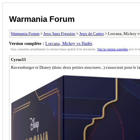
Warmania Forum
Warmania Forum
>
Jeux Sans Figurine
>
Jeux de Cartes
> Lorcana, Mickey v
Version complète :
Lorcana, Mickey vs Hadés
Vous consultez actuellement la version basse qualité d’un document.
Voir la version complète
avec le b
Cyrus33
Ravensburger et Disney (donc deux petites structures...) s'associent pour le l