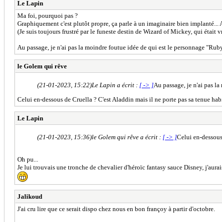
Le Lapin
Ma foi, pourquoi pas ?
Graphiquement c'est plutôt propre, ça parle à un imaginaire bien implanté... A
(Je suis toujours frustré par le funeste destin de Wizard of Mickey, qui était 
Au passage, je n'ai pas la moindre foutue idée de qui est le personnage "Ru
le Golem qui rêve
(21-01-2023, 15:22)
Le Lapin a écrit :
[ -> ]
Au passage, je n'ai pas l
Celui en-dessous de Cruella ? C'est Aladdin mais il ne porte pas sa tenue habi
Le Lapin
(21-01-2023, 15:36)
le Golem qui rêve a écrit :
[ -> ]
Celui en-dessous 
Oh pu...
Je lui trouvais une tronche de chevalier d'héroïc fantasy sauce Disney, j'aurai
Jalikoud
J'ai cru lire que ce serait dispo chez nous en bon françoy à partir d'octobre.