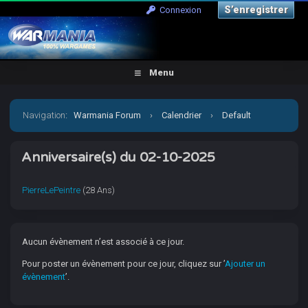
S’enregistrer
Connexion
Menu
Navigation
:
Warmania Forum
›
Calendrier
›
Default
Calendar
›
2 Octobre 2025
Anniversaire(s) du 02-10-2025
PierreLePeintre
(28 Ans)
Aucun évènement n’est associé à ce jour.
Pour poster un évènement pour ce jour, cliquez sur ’
Ajouter un
évènement
’.