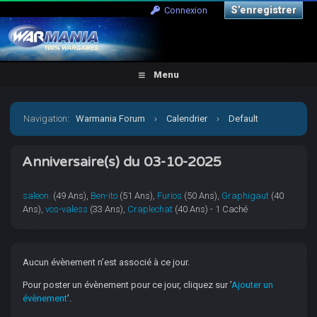
S’enregistrer
Connexion
Menu
Navigation
:
Warmania Forum
›
Calendrier
›
Default
Calendar
›
3 Octobre 2025
Anniversaire(s) du 03-10-2025
saleon.
(49 Ans),
Ben-ito
(51 Ans),
Furios
(50 Ans),
Graphigaut
(40
Ans),
vos-valess
(33 Ans),
Craplechat
(40 Ans) - 1 Caché
Aucun évènement n’est associé à ce jour.
Pour poster un évènement pour ce jour, cliquez sur ’
Ajouter un
évènement
’.