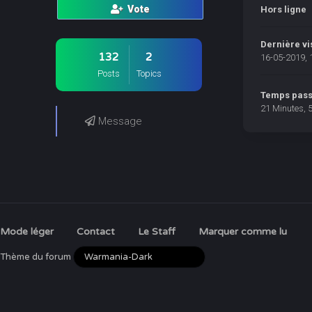
Vote
Hors ligne
Dernière vi
132
2
16-05-2019, 
Posts
Topics
Temps passé
21 Minutes, 
Message
Mode léger
Contact
Le Staff
Marquer comme lu
Thème du forum