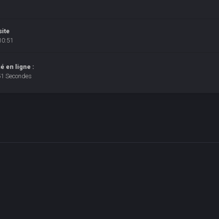
site
10:51
 en ligne :
51 Secondes