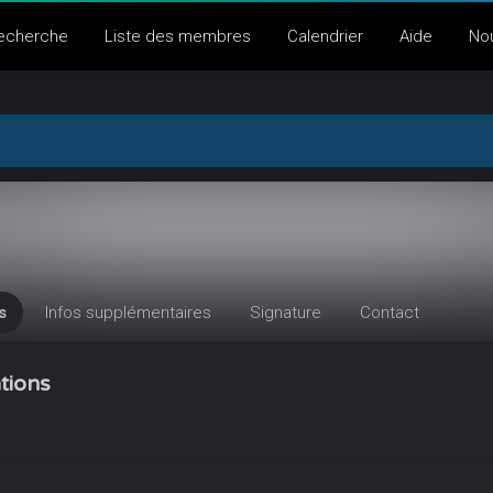
echerche
Liste des membres
Calendrier
Aide
No
s
Infos supplémentaires
Signature
Contact
tions