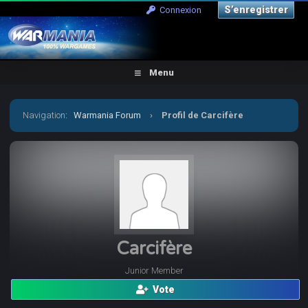
S’enregistrer
Connexion
Menu
Navigation
:
Warmania Forum
›
Profil de Carcifère
Carcifère
Junior Member
Vote