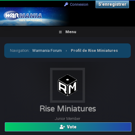
S’enregistrer
Connexion
Menu
Navigation
:
Warmania Forum
›
Profil de Rise Miniatures
Rise Miniatures
Junior Member
Vote