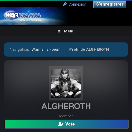
S’enregistrer
Connexion
Menu
Navigation
:
Warmania Forum
›
Profil de ALGHEROTH
ALGHEROTH
Member
Vote