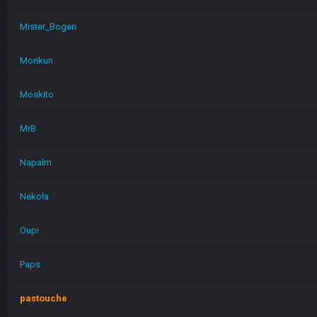
Mister_Bogen
Morikun
Moskito
MrB
Napalm
Nekola
Oupi
Paps
pastouche