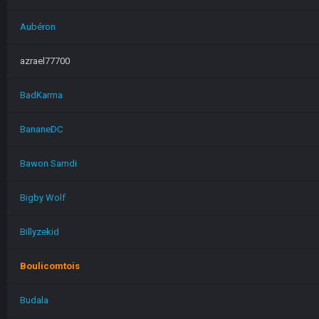
Aubéron
azrael77700
BadKarma
BananeDC
Bawon Samdi
Bigby Wolf
Billyzekid
Boulicomtois
Budala