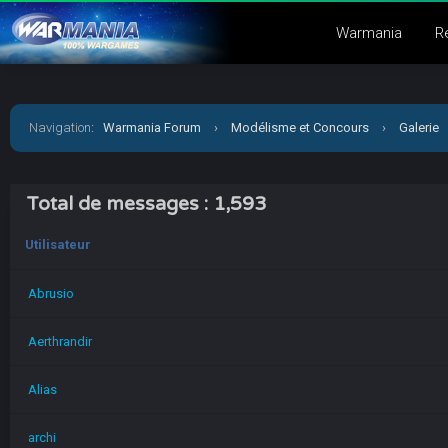
Warmania
R
Navigation
:
Warmania Forum
›
Modélisme et Concours
›
Galerie
Total de messages : 1,593
Utilisateur
Abrusio
Aerthrandir
Alias
archi