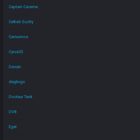
Captain Caverne
Celtish Scotty
Cernunnos
Cyrus33
Davian
deglingo
Docteur Tank
DV8
Egel