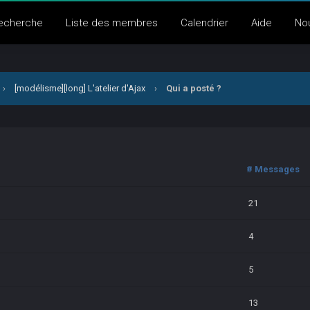
echerche
Liste des membres
Calendrier
Aide
No
›
[modélisme][long] L'atelier d'Ajax
›
Qui a posté ?
# Messages
21
4
5
13