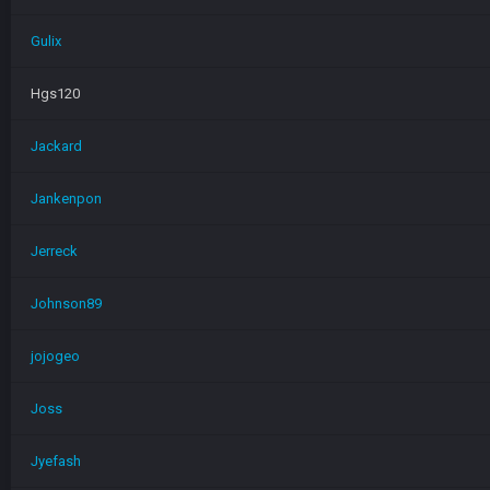
Gulix
Hgs120
Jackard
Jankenpon
Jerreck
Johnson89
jojogeo
Joss
Jyefash