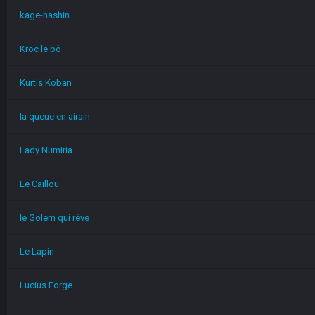
kage-nashin
Kroc le bô
Kurtis Koban
la queue en airain
Lady Numiria
Le Caillou
le Golem qui rêve
Le Lapin
Lucius Forge