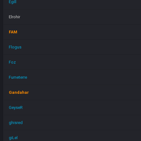
Egill
Elrohir
FAM
Flogus
Foz
Fumeterre
Gandahar
GeyseR
ghisred
giLel