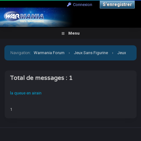
S’enregistrer
Connexion
Menu
Navigation
:
Warmania Forum
›
Jeux Sans Figurine
›
Jeux
de Rôles
›
[Trudvang] les suppléments
›
Qui a posté ?
Total de messages : 1
la queue en airain
1