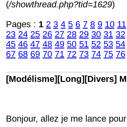
(
/showthread.php?tid=1629
)
Pages :
1
2
3
4
5
6
7
8
9
10
11
23
24
25
26
27
28
29
30
31
32
45
46
47
48
49
50
51
52
53
54
67
68
69
70
71
72
73
74
75
76
[Modélisme][Long][Divers] M
Bonjour, allez je me lance pour 