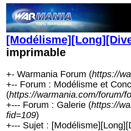
[Modélisme][Long][Dive
imprimable
+- Warmania Forum (
https://w
+-- Forum : Modélisme et Con
(
https://warmania.com/forum/f
+--- Forum : Galerie (
https://w
fid=109
)
+--- Sujet : [Modélisme][Long][