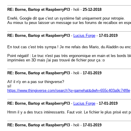
RE: Borne, Bartop et RaspberryPI3
- holi -
25-12-2018
Enefé, Google dit que c'est un système fait uniquement pour retropie.
Au mieux tu peux laisser un message sur les forums de recalbox en espéra
RE: Borne, Bartop et RaspberryPI3
-
Lucius Forge
-
17-01-2019
En tout cas c'est très sympa ! Je me refais des Mario, du Aladdin ou en
Point négatif : Le truc n'est pas très ergonomique en main et les bords 
imprimées en 3D mais j'ai pas trouvé de fichier pour ça :o
RE: Borne, Bartop et RaspberryPI3
- holi -
17-01-2019
Aï! il n'y en a pas sur thingverse?
si!
https://www.thingiverse.com/search?q=gamehat&dwh=655c403a9c74f8e
RE: Borne, Bartop et RaspberryPI3
-
Lucius Forge
-
17-01-2019
Hmm il y a des trucs intéressants. Faut voir. Le fichier le plus prisé est
RE: Borne, Bartop et RaspberryPI3
- holi -
17-01-2019