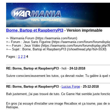
Borne, Bartop et RaspberryPI3
- Version imprimable
+- Warmania Forum (
https://warmania.com/forum
)
+-- Forum : Jeux Sans Figurine (
https://warmania.com/forum/forumdispla
+--- Forum : Jeux Vidéo (
https://warmania.com/forum/forumdisplay.php?f
+--- Sujet : Borne, Bartop et RaspberryPI3 (
/showthread.php?tid=5530
)
Pages :
1
2
3
4
RE: Borne, Bartop et RaspberryPI3
- holi -
24-12-2018
Suivre consciencieusement les tutos, ça devrait rouler. Tu galère à quel 
RE: Borne, Bartop et RaspberryPI3
-
Lucius Forge
-
25-12-2018
Bah justement, j'ai pas trouvé de tuto. Ce Game Hat semble juste fonctio
En gros j'ai essayé d'installer une image Recalbox et ça tourne, pas de so
Retropie.