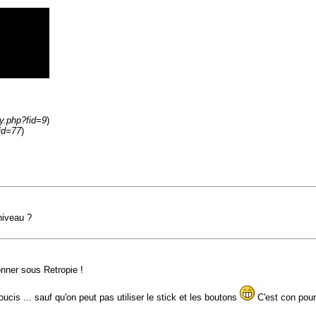
y.php?fid=9
)
id=77
)
niveau ?
nner sous Retropie !
ucis ... sauf qu'on peut pas utiliser le stick et les boutons
C'est con pour