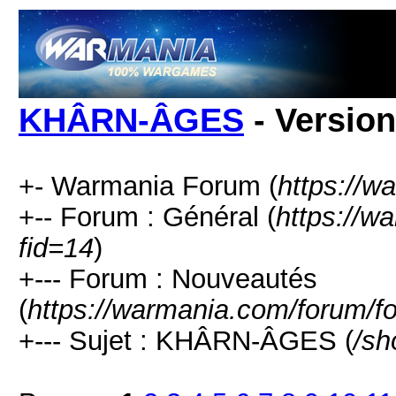
KHÂRN-ÂGES
- Versio
+- Warmania Forum (
https://w
+-- Forum : Général (
https://w
fid=14
)
+--- Forum : Nouveautés
(
https://warmania.com/forum/f
+--- Sujet : KHÂRN-ÂGES (
/sh