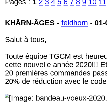
Pages :
1
2
3
4
5
6
7
8
9
10
11
KHÂRN-ÂGES
-
feldhorn
-
01-
Salut à tous,
Toute équipe TGCM est heureus
cette nouvelle année 2020!!! E
20 premières commandes passée
20% de réduction avec le cod