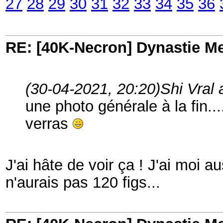
27
28
29
30
31
32
33
34
35
36
RE: [40K-Necron] Dynastie M
(30-04-2021, 20:20)
Shi Vral 
une photo générale à la fin..
verras
J'ai hâte de voir ça ! J'ai moi 
n'aurais pas 120 figs...