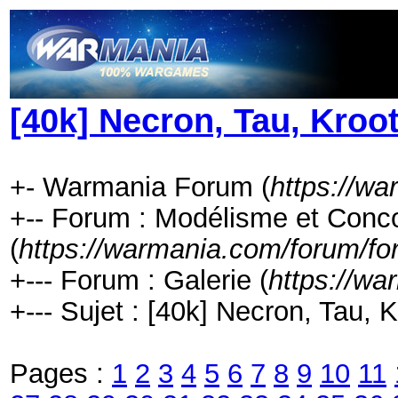
[40k] Necron, Tau, Kroot
+- Warmania Forum (
https://w
+-- Forum : Modélisme et Conc
(
https://warmania.com/forum/fo
+--- Forum : Galerie (
https://w
+--- Sujet : [40k] Necron, Tau, K
Pages :
1
2
3
4
5
6
7
8
9
10
11