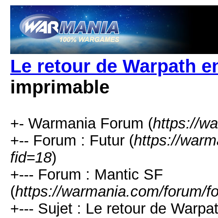
Le retour de Warpath 
imprimable
+- Warmania Forum (
https://w
+-- Forum : Futur (
https://war
fid=18
)
+--- Forum : Mantic SF
(
https://warmania.com/forum/f
+--- Sujet : Le retour de Warp