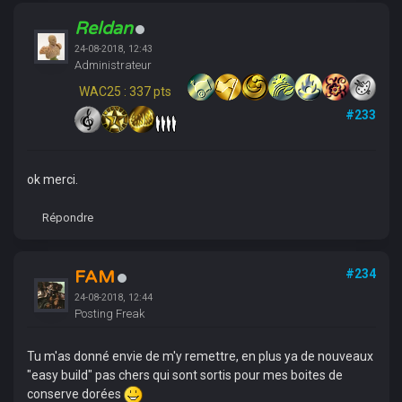
Reldan
24-08-2018, 12:43
Administrateur
WAC25 : 337 pts
#233
ok merci.
Répondre
FAM
#234
24-08-2018, 12:44
Posting Freak
Tu m'as donné envie de m'y remettre, en plus ya de nouveaux
"easy build" pas chers qui sont sortis pour mes boites de
conserve dorées