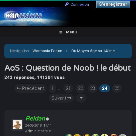
S’enregistrer
Connexion
Menu
Navigation
:
Warmania Forum
›
Du Moyen-âge au 14ème
siècle
›
Médiéval - Imaginaire
›
Age of Sigmar et Warcry
AoS : Question de Noob ! le début
242 réponses, 141201 vues
›
AoS : Question de Noob ! le début
Précédent
1
...
21
22
23
24
25
Suivant
Reldan
24-08-2018, 11:11
Administrateur