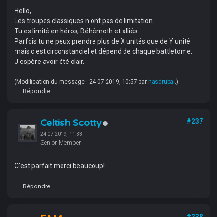
Hello,
Les troupes classiques n ont pas de limitation.
Tu es limité en héros, Béhémoth et alliés.
Parfois tu ne peux prendre plus de X unités que de Y unité
mais c est circonstanciel et dépend de chaque battletome.
J espère avoir été clair.
(Modification du message : 24-07-2019, 10:57 par
hasdrubal
.)
Répondre
Celtish Scotty
#237
24-07-2019, 11:33
Senior Member
C'est parfait merci beaucoup!
Répondre
#238