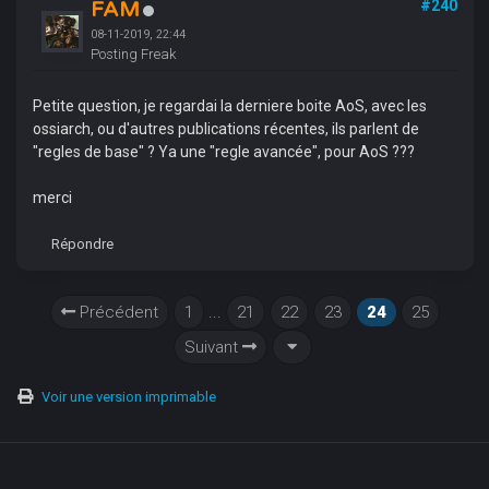
FAM
#240
08-11-2019, 22:44
Posting Freak
Petite question, je regardai la derniere boite AoS, avec les
ossiarch, ou d'autres publications récentes, ils parlent de
"regles de base" ? Ya une "regle avancée", pour AoS ???
merci
Répondre
Précédent
1
...
21
22
23
24
25
Suivant
Voir une version imprimable