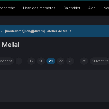
echerche
Liste des membres
Calendrier
Aide
No
›
[modélisme][long][divers] l'atelier de Mellal
 Mellal
cédent
1
...
19
20
21
22
23
...
35
Suivant