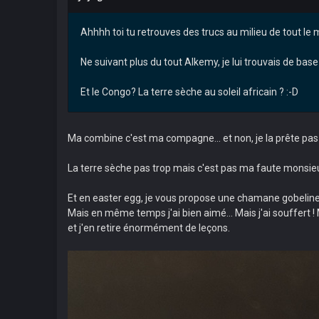
Ahhhh toi tu retrouves des trucs au milieu de tout le
Ne suivant plus du tout Alkemy, je lui trouvais de base
Et le Congo? La terre sèche au soleil africain ? :-D
Ma combine c'est ma compagne... et non, je la prête pas 
La terre sèche pas trop mais c'est pas ma faute monsieur,
Et en easter egg, je vous propose une chamane gobeline 
Mais en même temps j'ai bien aimé... Mais j'ai souffert ! M
et j'en retire énormément de leçons.