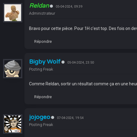
Reldan
05-04-2024, 09:39
Administrateur
Bravo pour cette pièce. Pour 1H c'est top. Des fois on dev
Répondre
Bigby Wolf
05-04-2024, 23:50
Posting Freak
Comme Reldan, sortir un résultat comme ça en une heure,
Répondre
jojogeo
07-04-2024, 19:54
Posting Freak