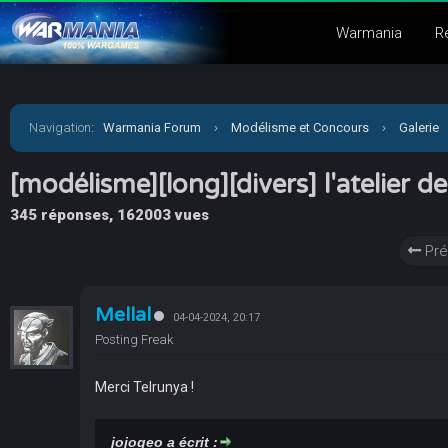
Warmania
R
Navigation
:
Warmania Forum
›
Modélisme et Concours
›
Galerie
[modélisme][long][divers] l'atelier de
345 réponses, 162003 vues
Pré
Mellal
04-04-2024, 20:17
Posting Freak
Merci Telrunya !
jojogeo a écrit :