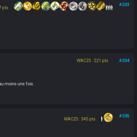
#203
 pts
WAC25 : 221 pts
#204
au moins une fois.
#205
WAC25 : 345 pts