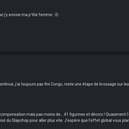
e j’y envoie ma p’tite femme :-D
g continue, j'ai toujours pas fini Congo, reste une étape de brossage sur l
compensation mais pas moins de... 41 figurines et décors ! Quasiment l’
tilisé du Slapchop pour aller plus vite. J'espère que l'effet global vous p