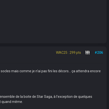
WAC25 : 299 pts
#206
es socles mais comme je n'ai pas fini les décors... ça attendra encore
ensemble de la boite de Star Saga, à l'exception de quelques
lait quand même.