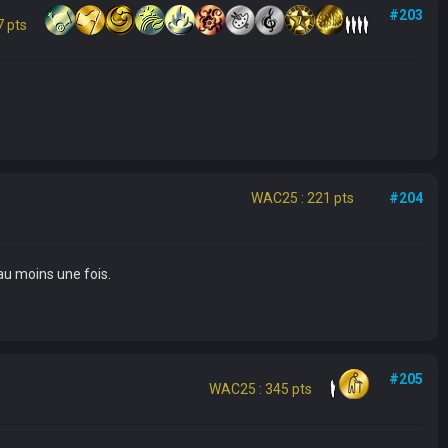
#203
 pts
WAC25 : 221 pts
#204
au moins une fois.
#205
WAC25 : 345 pts