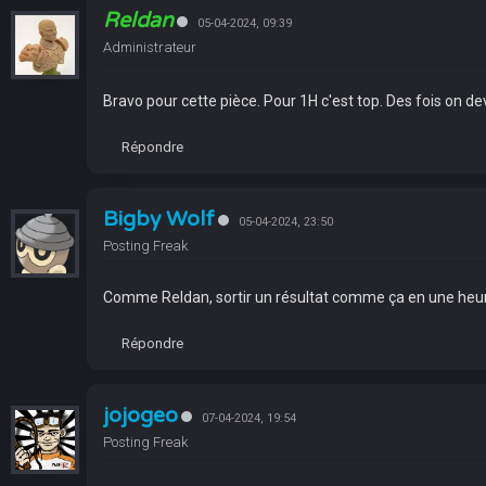
Reldan
05-04-2024, 09:39
Administrateur
Bravo pour cette pièce. Pour 1H c'est top. Des fois on dev
Répondre
Bigby Wolf
05-04-2024, 23:50
Posting Freak
Comme Reldan, sortir un résultat comme ça en une heure,
Répondre
jojogeo
07-04-2024, 19:54
Posting Freak