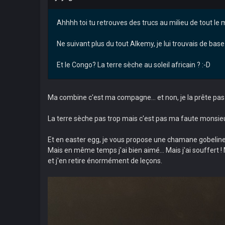
Ahhhh toi tu retrouves des trucs au milieu de tout le
Ne suivant plus du tout Alkemy, je lui trouvais de base
Et le Congo? La terre sèche au soleil africain ? :-D
Ma combine c'est ma compagne... et non, je la prête pas 
La terre sèche pas trop mais c'est pas ma faute monsieur,
Et en easter egg, je vous propose une chamane gobeline 
Mais en même temps j'ai bien aimé... Mais j'ai souffert ! M
et j'en retire énormément de leçons.