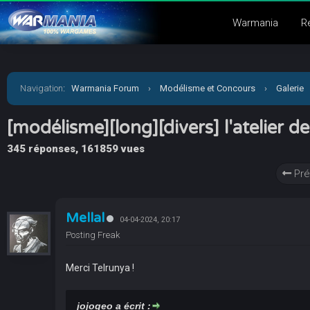
Warmania
R
Navigation
:
Warmania Forum
›
Modélisme et Concours
›
Galerie
[modélisme][long][divers] l'atelier de
345 réponses, 161859 vues
Pré
Mellal
04-04-2024, 20:17
Posting Freak
Merci Telrunya !
jojogeo a écrit :