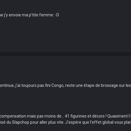
e j’y envoie ma p’tite femme :-D
g continue, j'ai toujours pas fini Congo, reste une étape de brossage sur l
compensation mais pas moins de... 41 figurines et décors ! Quasiment l’
tilisé du Slapchop pour aller plus vite. J'espère que l'effet global vous p