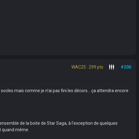
WAC25 : 299 pts
#206
es socles mais comme je n'ai pas fini les décors... ça attendra encore
ensemble de la boite de Star Saga, à l'exception de quelques
lait quand même.