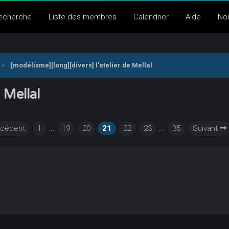
echerche
Liste des membres
Calendrier
Aide
No
›
[modélisme][long][divers] l'atelier de Mellal
 Mellal
cédent
1
...
19
20
21
22
23
...
35
Suivant