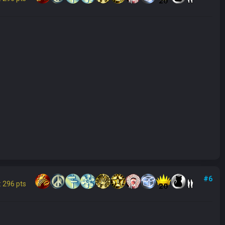
#6
 296 pts