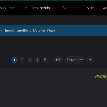
echerche
Liste des membres
Calendrier
Aide
No
›
[modélisme][long] L'atelier d'Ajax
1
2
3
4
5
...
160
Suivant
WAC25 :