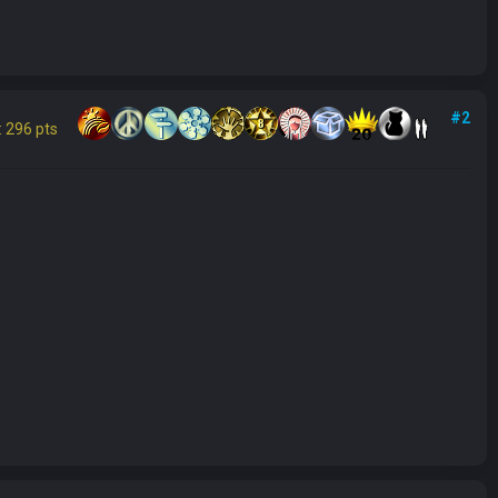
#2
 296 pts