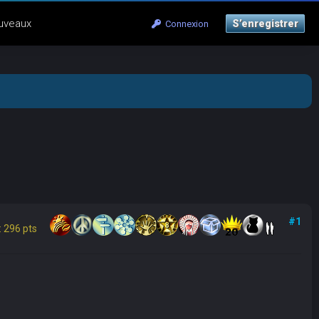
uveaux
S’enregistrer
Connexion
#1
 296 pts