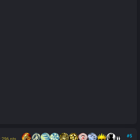
#5
 296 pts