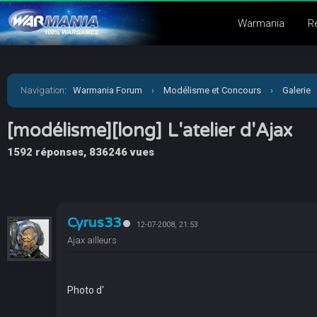
Warmania
R
Navigation
:
Warmania Forum
›
Modélisme et Concours
›
Galerie
[modélisme][long] L'atelier d'Ajax
1592 réponses, 836246 vues
Cyrus33
12-07-2008, 21:53
Ajax ailleurs
Photo d'