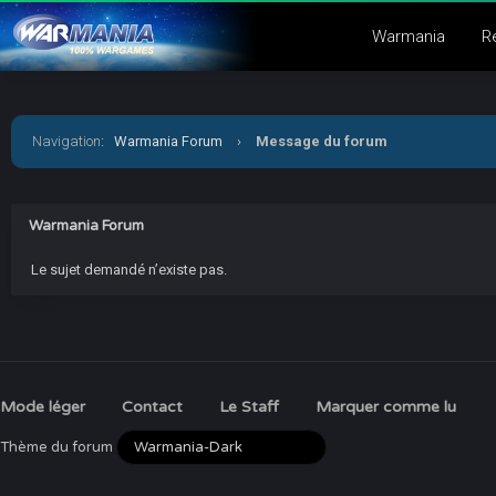
Warmania
R
Navigation
:
Warmania Forum
›
Message du forum
Warmania Forum
Le sujet demandé n’existe pas.
Mode léger
Contact
Le Staff
Marquer comme lu
Thème du forum