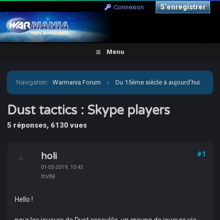
S’enregistrer
Connexion
Menu
Navigation
:
Warmania Forum
›
Du 15ème siècle à aujourd'hui
›
Moderne - Imaginaire
›
Dust tactics : Skype players
Dust tactics : Skype players
5 réponses, 6130 vues
holi
#1
01-05-2019, 10:42
Invité
Hello !