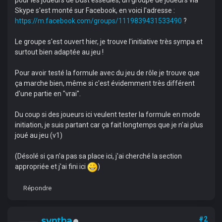
pour les joueurs de Dust esseulés, un groupe de joueurs via
Skype s'est monté sur Facebook, en voici l'adresse :
https://m.facebook.com/groups/1119839431533490
?
Le groupe s'est ouvert hier, je trouve l'initiative très sympa et
surtout bien adaptée au jeu !
Pour avoir testé la formule avec du jeu de rôle je trouve que
ça marche bien, même si c'est évidemment très différent
d'une partie en "vrai".
Du coup si des joueurs ici veulent tester la formule en mode
initiation, je suis partant car ça fait longtemps que je n'ai plus
joué au jeu (v1)
(Désolé si ça n'a pas sa place ici, j'ai cherché la section
appropriée et j'ai fini ici
)
Répondre
syntha
#2