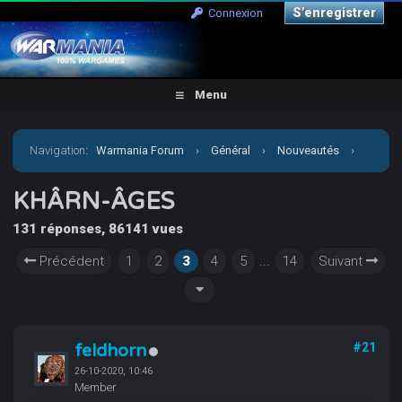
S’enregistrer
Connexion
Menu
Navigation
:
Warmania Forum
›
Général
›
Nouveautés
›
KHÂRN-ÂGES
KHÂRN-ÂGES
131 réponses, 86141 vues
Précédent
1
2
3
4
5
...
14
Suivant
feldhorn
#21
26-10-2020, 10:46
Member