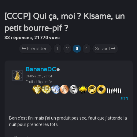
[CCCP] Qui ça, moi ? KIsame, un
petit bourre-pif ?
33 réponses, 21770 vues
Précédent
1
2
3
4
Suivant
BananeDC
03-05-2021, 23:04
Fruit d'âge mûr
#21
Bon c'est fini mais j'ai un produit pas sec, faut que j'attende la
nuit pour prendre les tofs.