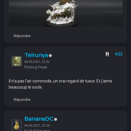
Répondre
Telrunya
#23
04-05-2021, 22:32
Posting Freak
Il n'a pas l'air commode, un vrai regard de tueur. Et j'aime
beaucoup le socle.
Répondre
BananeDC
04-05-2021, 23:59
Fruit d'âge mûr