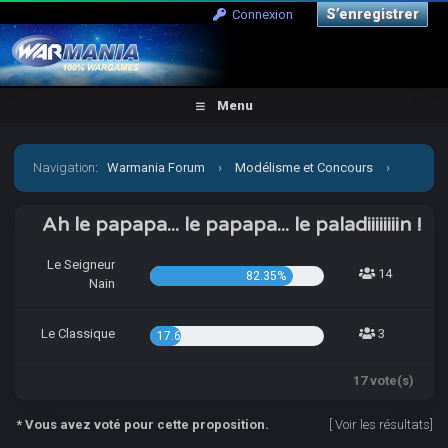
S’enregistrer
Connexion
Menu
Navigation
:
Warmania Forum
›
Modélisme et Concours
›
Concours & défis
›
[CCCP] Qui ça, moi ? KIsame, un petit
Ah le papapa... le papapa... le paladiiiiiiiin !
bourre-pif ?
Le Seigneur
14
82.35%
Nain
Le Classique
3
17.65%
17 vote(s)
* Vous avez voté pour cette proposition.
[
Voir les résultats
]