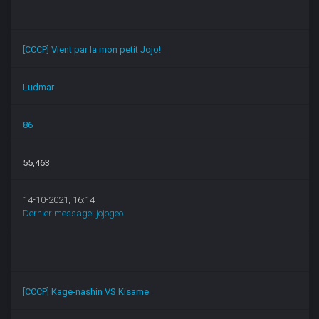
[CCCP] Vient par la mon petit Jojo!
Ludmar
86
55,463
14-10-2021, 16:14
Dernier message
:
jojogeo
[CCCP] Kage-nashin VS Kisame