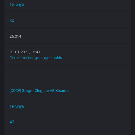
Telrunya
42
26,014
21-01-2021, 16:43
Dernier message
:
kage-nashin
[CCCP] Gregor Clegane VS Kisame
Telrunya
47