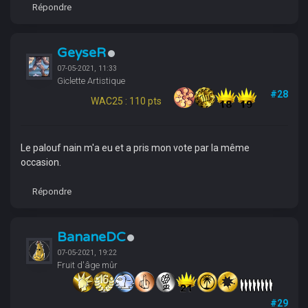
Répondre
GeyseR
07-05-2021, 11:33
Giclette Artistique
#28
WAC25 : 110 pts
Le palouf nain m'a eu et a pris mon vote par la même
occasion.
Répondre
BananeDC
07-05-2021, 19:22
Fruit d'âge mûr
#29