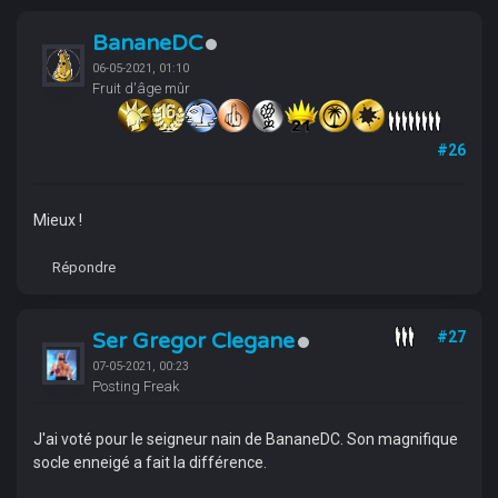
BananeDC
06-05-2021, 01:10
Fruit d'âge mûr
#26
Mieux !
Répondre
Ser Gregor Clegane
#27
07-05-2021, 00:23
Posting Freak
J'ai voté pour le seigneur nain de BananeDC. Son magnifique
socle enneigé a fait la différence.