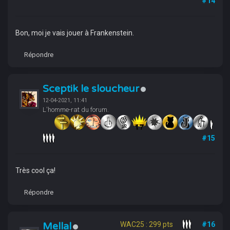
#14
Bon, moi je vais jouer à Frankenstein.
Répondre
Sceptik le sloucheur
12-04-2021, 11:41
L'homme-rat du forum.
#15
Très cool ça!
Répondre
Mellal
WAC25 : 299 pts
#16