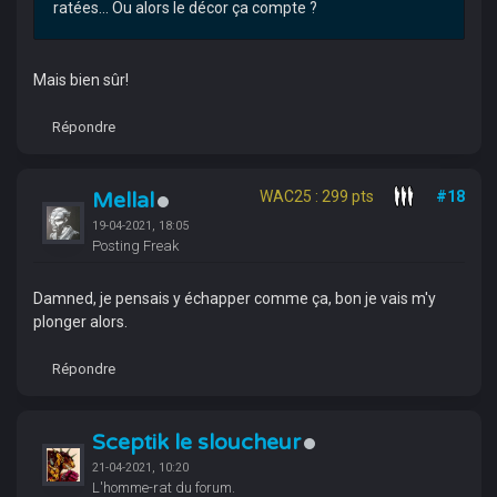
ratées... Ou alors le décor ça compte ?
Mais bien sûr!
Répondre
Mellal
WAC25 : 299 pts
#18
19-04-2021, 18:05
Posting Freak
Damned, je pensais y échapper comme ça, bon je vais m'y
plonger alors.
Répondre
Sceptik le sloucheur
21-04-2021, 10:20
L'homme-rat du forum.