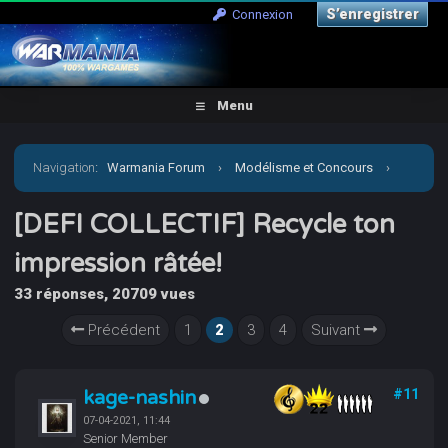
S’enregistrer
Connexion
Menu
Navigation
:
Warmania Forum
›
Modélisme et Concours
›
Concours & défis
›
[DEFI COLLECTIF] Recycle ton
[DEFI COLLECTIF] Recycle ton
impression râtée!
impression râtée!
33 réponses, 20709 vues
Précédent
1
2
3
4
Suivant
kage-nashin
#11
07-04-2021, 11:44
Senior Member