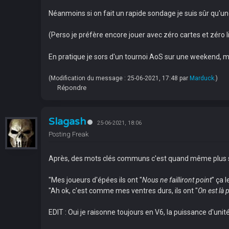
Néanmoins si on fait un rapide sondage je suis sûr qu'une
(Perso je préfère encore jouer avec zéro cartes et zéro 
En pratique je sors d'un tournoi AoS sur une weekend, mon
(Modification du message : 25-06-2021, 17:48 par
Marduck
.)
Répondre
Slagash
25-06-2021, 18:06
Posting Freak
Après, des mots clés communs c'est quand même plus s
"Mes joueurs d'épées ils ont "
Nous ne failliront point
" ça 
"Ah ok, c'est comme mes ventres durs, ils ont "
On est là 
EDIT : Oui je raisonne toujours en V6, la puissance d'u