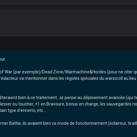
our.
 War (par exemple)/Dead Zone/Warmachine&Hordes (pour ne citer que ce
rédacteur va mentionner dans les règoles spéciales du warscroll au lieu d
prêteraient bien à ce traitement. Je pense au déploiement avancée (qui 
blesser ou toucher, +1 en Bravoure, bonus en charge, les sauvegardes n
ain type d'ennemi, etc...
 Battle, ils avaient bien ce mode de fonctionnement (éclaireur, tirailleu