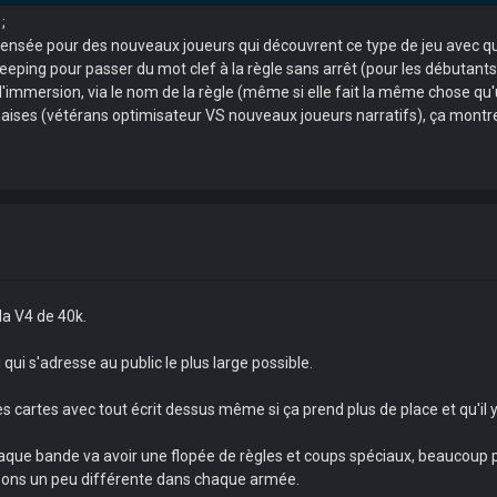
;
 pensée pour des nouveaux joueurs qui découvrent ce type de jeu avec qu
 keeping pour passer du mot clef à la règle sans arrêt (pour les débutants 
'immersion, via le nom de la règle (même si elle fait la même chose qu'un
aises (vétérans optimisateur VS nouveaux joueurs narratifs), ça montre l
la V4 de 40k.
ui s'adresse au public le plus large possible.
s cartes avec tout écrit dessus même si ça prend plus de place et qu'il y
aque bande va avoir une flopée de règles et coups spéciaux, beaucoup pl
ons un peu différente dans chaque armée.