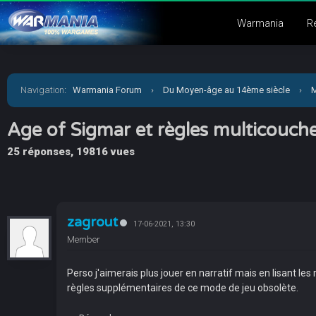
Warmania
R
Navigation
:
Warmania Forum
›
Du Moyen-âge au 14ème siècle
›
M
Age of Sigmar et règles multicouche
25 réponses, 19816 vues
zagrout
17-06-2021, 13:30
Member
Perso j'aimerais plus jouer en narratif mais en lisant les
règles supplémentaires de ce mode de jeu obsolète.