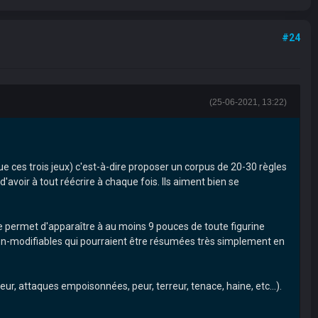
#24
(25-06-2021, 13:22)
s trois jeux) c'est-à-dire proposer un corpus de 20-30 règles
'avoir à tout réécrire à chaque fois. Ils aiment bien se
te permet d'apparaître à au moins 9 pouces de toute figurine
on-modifiables qui pourraient être résumées très simplement en
r, attaques empoisonnées, peur, terreur, tenace, haine, etc...).