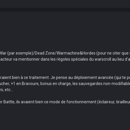
.
r (par exemple)/Dead Zone/Warmachine&Hordes (pour ne citer que ces 
dacteur va mentionner dans les règoles spéciales du warscroll au lieu d'av
êteraient bien à ce traitement. Je pense au déploiement avancée (qui te
toucher, +1 en Bravoure, bonus en charge, les sauvegardes non-modifiab
, etc...
ttle, ils avaient bien ce mode de fonctionnement (éclaireur, tirailleur,