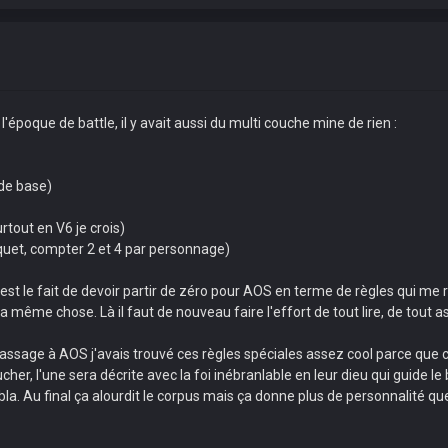
'époque de battle, il y avait aussi du multi couche mine de rien :
 de base)
rtout en V6 je crois)
aquet, compter 2 et 4 par personnage)
c'est le fait de devoir partir de zéro pour AOS en terme de règles qui me
 même chose. Là il faut de nouveau faire l'effort de tout lire, de tout ass
sage à AOS j'avais trouvé ces règles spéciales assez cool parce que cer
er, l'une sera décrite avec la foi inébranlable en leur dieu qui guide le br
la. Au final ça alourdit le corpus mais ça donne plus de personnalité qu