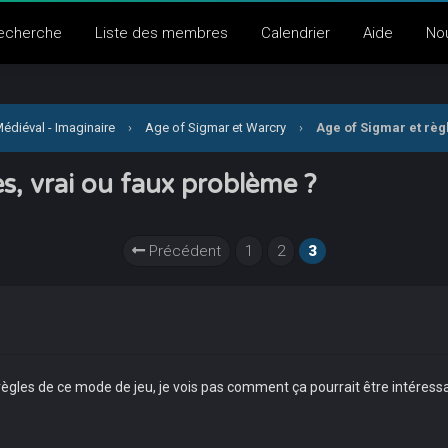
echerche
Liste des membres
Calendrier
Aide
No
édiéval - Imaginaire
›
Age of Sigmar et Warcry
›
Age of Sigmar et règ
s, vrai ou faux problème ?
Précédent
1
2
3
 règles de ce mode de jeu, je vois pas comment ça pourrait être intéressan