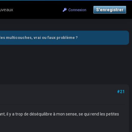
uveaux
S’enregistrer
Connexion
les multicouches, vrai ou faux problème ?
#21
t, il y a trop de déséquilibre à mon sense, se qui rend les petites