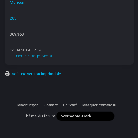
Morikun
285
309,368
04-09-2019, 12:19
Dernier message
:
Morikun
Voir une version imprimable
Mode léger
Contact
Le Staff
Marquer comme lu
Thème du forum