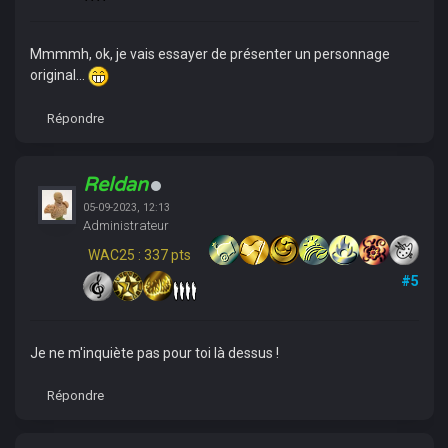
Mmmmh, ok, je vais essayer de présenter un personnage
original...
Répondre
Reldan
05-09-2023, 12:13
Administrateur
WAC25 : 337 pts
#5
Je ne m'inquiète pas pour toi là dessus !
Répondre