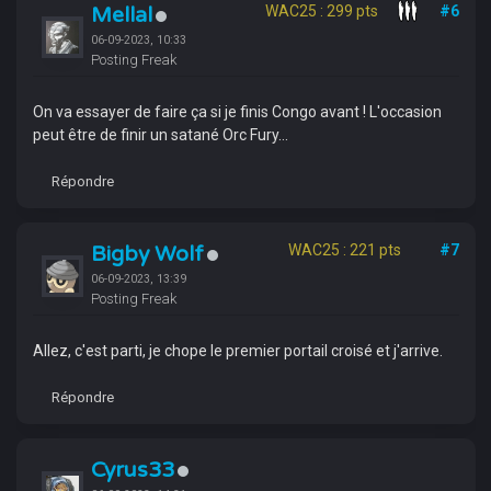
Mellal
WAC25 : 299 pts
#6
06-09-2023, 10:33
Posting Freak
On va essayer de faire ça si je finis Congo avant ! L'occasion
peut être de finir un satané Orc Fury...
Répondre
Bigby Wolf
WAC25 : 221 pts
#7
06-09-2023, 13:39
Posting Freak
Allez, c'est parti, je chope le premier portail croisé et j'arrive.
Répondre
Cyrus33