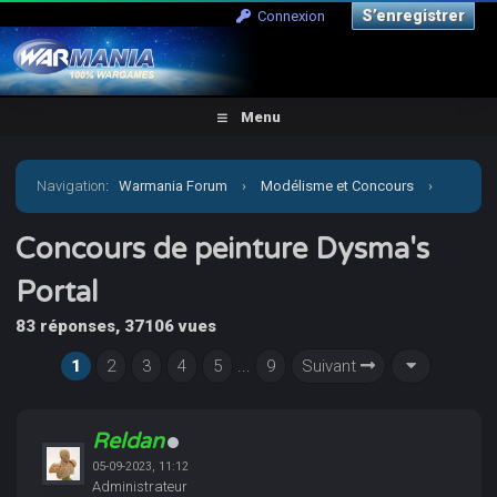
S’enregistrer
Connexion
Menu
Navigation
:
Warmania Forum
›
Modélisme et Concours
›
Concours & défis
›
Concours de peinture Dysma's Portal
Concours de peinture Dysma's
Portal
83 réponses, 37106 vues
1
2
3
4
5
...
9
Suivant
Reldan
05-09-2023, 11:12
Administrateur