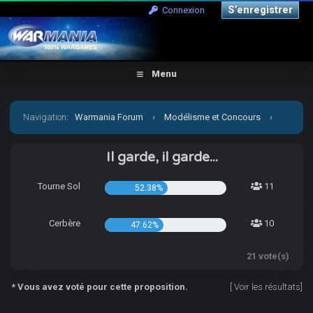
S’enregistrer
Connexion
Menu
Navigation
:
Warmania Forum
›
Modélisme et Concours
›
Concours & défis
›
DA FIGHT XXVII (collectif) : match 4
Il garde, il garde...
Tourne Sol
11
52.38%
Cerbère
10
47.62%
21 vote(s)
* Vous avez voté pour cette proposition.
[
Voir les résultats
]