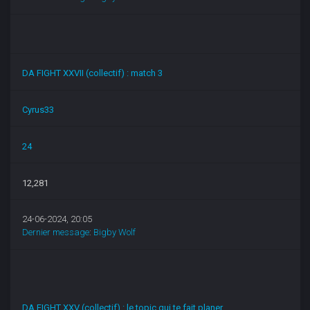
DA FIGHT XXVII (collectif) : match 3
Cyrus33
24
12,281
24-06-2024, 20:05
Dernier message
:
Bigby Wolf
DA FIGHT XXV (collectif) : le topic qui te fait planer...