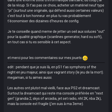
dans une énorme boite d'informatique bancaire, du coup j'ai
de la récup. Si t'as pas ce choix, acheter un matériel neuf type
"pi" (surtout une originale, qui défend aussi certaines valeurs)
c'est tout à ton honneur. en plus tu vas probablement
t'économiser des dizaines d'heures de config.
Je te conseille quand meme de jetter un oeil aux soluces "out"
pour la qualité graphique (scanlines generator, hard ou soft),
en tout cas si tu es sensible à cet aspect.
et merci pour les commentaires sur mes jouets
edit : pendant que je suis là, en pS1 t'as symphony of the
night en jeu majeur, ainsi que vagrant story (le jeu de la mort).
megaman, si tu aimes aussi.
Les autres ont plutot mal vieilli, face aux PS2 et dreamcast.
Surtout la dreamcast qui reste ma console préférée en "next
gen" (grandia 2, skys of arcadia, jet set radio, nhl 2K, nba 2k),
mais la console est fragile (j'en suis à ma 3eme).