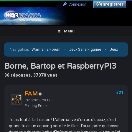
S’enregistrer
Connexion
Menu
Navigation
:
Warmania Forum
›
Jeux Sans Figurine
›
Jeux
Vidéo
›
Borne, Bartop et RaspberryPI3
Borne, Bartop et RaspberryPI3
36 réponses, 37370 vues
FAM
#21
03-10-2018, 20:17
Posting Freak
Tu as tout à fait raison ! L'alternative d'un pc d'occaz, c'est
quand tu as un copaing pour te le filer. J'ai un pote qui bosse