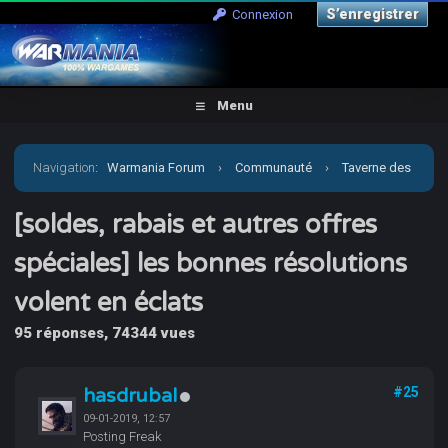
S’enregistrer
Connexion
Menu
Navigation
:
Warmania Forum
›
Communauté
›
Taverne des
joueurs
›
[soldes, rabais et autres offres spéciales] les
[soldes, rabais et autres offres
spéciales] les bonnes résolutions
bonnes résolutions volent en éclats
volent en éclats
95 réponses, 74344 vues
hasdrubal
#25
09-01-2019, 12:57
Posting Freak