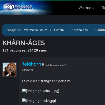
Warmania
R
Navigation
:
Warmania Forum
›
Général
›
Nouveautés
›
KHÂRN
KHÂRN-ÂGES
131 réponses, 86120 vues
feldhorn
22-12-2020, 20:45
Member
Et voici les 2 frangins en peinture...