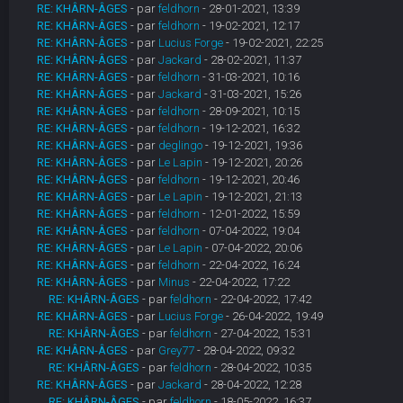
RE: KHÂRN-ÂGES
- par
feldhorn
- 28-01-2021, 13:39
RE: KHÂRN-ÂGES
- par
feldhorn
- 19-02-2021, 12:17
RE: KHÂRN-ÂGES
- par
Lucius Forge
- 19-02-2021, 22:25
RE: KHÂRN-ÂGES
- par
Jackard
- 28-02-2021, 11:37
RE: KHÂRN-ÂGES
- par
feldhorn
- 31-03-2021, 10:16
RE: KHÂRN-ÂGES
- par
Jackard
- 31-03-2021, 15:26
RE: KHÂRN-ÂGES
- par
feldhorn
- 28-09-2021, 10:15
RE: KHÂRN-ÂGES
- par
feldhorn
- 19-12-2021, 16:32
RE: KHÂRN-ÂGES
- par
deglingo
- 19-12-2021, 19:36
RE: KHÂRN-ÂGES
- par
Le Lapin
- 19-12-2021, 20:26
RE: KHÂRN-ÂGES
- par
feldhorn
- 19-12-2021, 20:46
RE: KHÂRN-ÂGES
- par
Le Lapin
- 19-12-2021, 21:13
RE: KHÂRN-ÂGES
- par
feldhorn
- 12-01-2022, 15:59
RE: KHÂRN-ÂGES
- par
feldhorn
- 07-04-2022, 19:04
RE: KHÂRN-ÂGES
- par
Le Lapin
- 07-04-2022, 20:06
RE: KHÂRN-ÂGES
- par
feldhorn
- 22-04-2022, 16:24
RE: KHÂRN-ÂGES
- par
Minus
- 22-04-2022, 17:22
RE: KHÂRN-ÂGES
- par
feldhorn
- 22-04-2022, 17:42
RE: KHÂRN-ÂGES
- par
Lucius Forge
- 26-04-2022, 19:49
RE: KHÂRN-ÂGES
- par
feldhorn
- 27-04-2022, 15:31
RE: KHÂRN-ÂGES
- par
Grey77
- 28-04-2022, 09:32
RE: KHÂRN-ÂGES
- par
feldhorn
- 28-04-2022, 10:35
RE: KHÂRN-ÂGES
- par
Jackard
- 28-04-2022, 12:28
RE: KHÂRN-ÂGES
- par
feldhorn
- 18-05-2022, 16:37