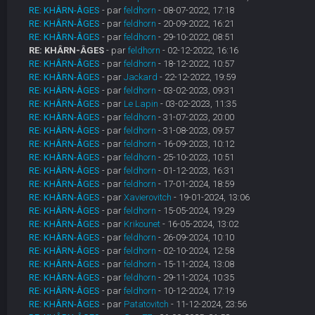
RE: KHÂRN-ÂGES
- par
feldhorn
- 08-07-2022, 17:18
RE: KHÂRN-ÂGES
- par
feldhorn
- 20-09-2022, 16:21
RE: KHÂRN-ÂGES
- par
feldhorn
- 29-10-2022, 08:51
RE: KHÂRN-ÂGES
- par
feldhorn
- 02-12-2022, 16:16
RE: KHÂRN-ÂGES
- par
feldhorn
- 18-12-2022, 10:57
RE: KHÂRN-ÂGES
- par
Jackard
- 22-12-2022, 19:59
RE: KHÂRN-ÂGES
- par
feldhorn
- 03-02-2023, 09:31
RE: KHÂRN-ÂGES
- par
Le Lapin
- 03-02-2023, 11:35
RE: KHÂRN-ÂGES
- par
feldhorn
- 31-07-2023, 20:00
RE: KHÂRN-ÂGES
- par
feldhorn
- 31-08-2023, 09:57
RE: KHÂRN-ÂGES
- par
feldhorn
- 16-09-2023, 10:12
RE: KHÂRN-ÂGES
- par
feldhorn
- 25-10-2023, 10:51
RE: KHÂRN-ÂGES
- par
feldhorn
- 01-12-2023, 16:31
RE: KHÂRN-ÂGES
- par
feldhorn
- 17-01-2024, 18:59
RE: KHÂRN-ÂGES
- par
Xavierovitch
- 19-01-2024, 13:06
RE: KHÂRN-ÂGES
- par
feldhorn
- 15-05-2024, 19:29
RE: KHÂRN-ÂGES
- par
Krikounet
- 16-05-2024, 13:02
RE: KHÂRN-ÂGES
- par
feldhorn
- 26-09-2024, 10:10
RE: KHÂRN-ÂGES
- par
feldhorn
- 02-10-2024, 12:58
RE: KHÂRN-ÂGES
- par
feldhorn
- 15-11-2024, 13:08
RE: KHÂRN-ÂGES
- par
feldhorn
- 29-11-2024, 10:35
RE: KHÂRN-ÂGES
- par
feldhorn
- 10-12-2024, 17:19
RE: KHÂRN-ÂGES
- par
Patatovitch
- 11-12-2024, 23:56