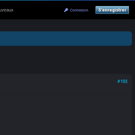
uveaux
S’enregistrer
Connexion
#102