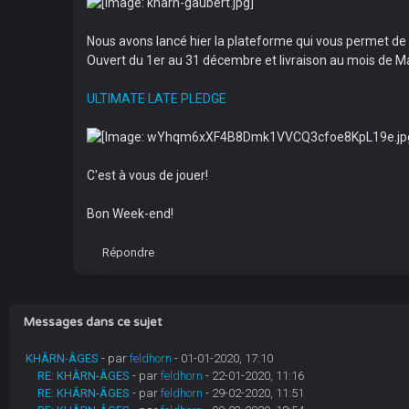
Nous avons lancé hier la plateforme qui vous permet de b
Ouvert du 1er au 31 décembre et livraison au mois de Ma
ULTIMATE LATE PLEDGE
C'est à vous de jouer!
Bon Week-end!
Répondre
Messages dans ce sujet
KHÂRN-ÂGES
- par
feldhorn
- 01-01-2020, 17:10
RE: KHÂRN-ÂGES
- par
feldhorn
- 22-01-2020, 11:16
RE: KHÂRN-ÂGES
- par
feldhorn
- 29-02-2020, 11:51