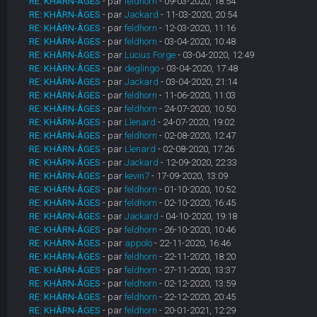
RE: KHÂRN-ÂGES
- par
feldhorn
- 09-03-2020, 18:54
RE: KHÂRN-ÂGES
- par
Jackard
- 11-03-2020, 20:54
RE: KHÂRN-ÂGES
- par
feldhorn
- 12-03-2020, 11:16
RE: KHÂRN-ÂGES
- par
feldhorn
- 03-04-2020, 10:48
RE: KHÂRN-ÂGES
- par
Lucius Forge
- 03-04-2020, 12:49
RE: KHÂRN-ÂGES
- par
deglingo
- 03-04-2020, 17:48
RE: KHÂRN-ÂGES
- par
Jackard
- 03-04-2020, 21:14
RE: KHÂRN-ÂGES
- par
feldhorn
- 11-06-2020, 11:03
RE: KHÂRN-ÂGES
- par
feldhorn
- 24-07-2020, 10:50
RE: KHÂRN-ÂGES
- par
Llenard
- 24-07-2020, 19:02
RE: KHÂRN-ÂGES
- par
feldhorn
- 02-08-2020, 12:47
RE: KHÂRN-ÂGES
- par
Llenard
- 02-08-2020, 17:26
RE: KHÂRN-ÂGES
- par
Jackard
- 12-09-2020, 22:33
RE: KHÂRN-ÂGES
- par
kevin7
- 17-09-2020, 13:09
RE: KHÂRN-ÂGES
- par
feldhorn
- 01-10-2020, 10:52
RE: KHÂRN-ÂGES
- par
feldhorn
- 02-10-2020, 16:45
RE: KHÂRN-ÂGES
- par
Jackard
- 04-10-2020, 19:18
RE: KHÂRN-ÂGES
- par
feldhorn
- 26-10-2020, 10:46
RE: KHÂRN-ÂGES
- par
appolo
- 22-11-2020, 16:46
RE: KHÂRN-ÂGES
- par
feldhorn
- 22-11-2020, 18:20
RE: KHÂRN-ÂGES
- par
feldhorn
- 27-11-2020, 13:37
RE: KHÂRN-ÂGES
- par
feldhorn
- 02-12-2020, 13:59
RE: KHÂRN-ÂGES
- par
feldhorn
- 22-12-2020, 20:45
RE: KHÂRN-ÂGES
- par
feldhorn
- 20-01-2021, 12:29