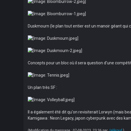
Duskmourn (le plan tout entier est un manoir géant qui ch
Concepts pour un bloc où il sera question d'une compéti
Un plan très SF :
Il a également été dit qu'on revisiterait Lorwyn (mais 
Kamigawa : Neon Legacy, japon cyberpunk avec des kamis d
(Modification du message : 07-08-2023, 23:36 par
Jalikoud
.)