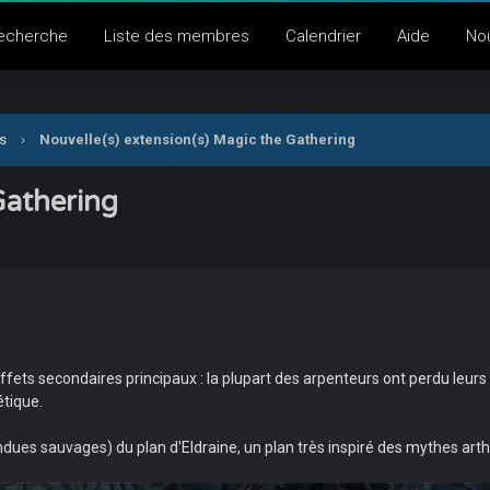
echerche
Liste des membres
Calendrier
Aide
No
s
›
Nouvelle(s) extension(s) Magic the Gathering
Gathering
fets secondaires principaux : la plupart des arpenteurs ont perdu leurs
étique.
dues sauvages) du plan d'Eldraine, un plan très inspiré des mythes arth