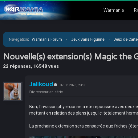
Warmania
R
Navigation
:
Warmania Forum
›
Jeux Sans Figurine
›
Jeux de Carte
Nouvelle(s) extension(s) Magic the 
22 réponses, 16548 vues
Jalikoud
07-08-2023, 23:33
Digresseur en série
Bon, l'invasion phyrexianne a été repoussée avec deux ef
mettant en relation des plans jusqu'ici totalement herm
La prochaine extension sera consacrée aux friches (éten