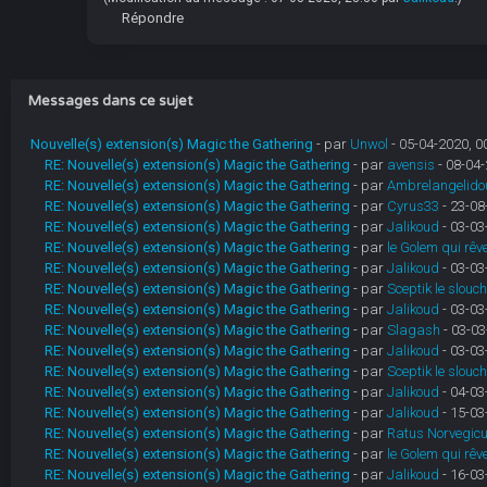
Répondre
Messages dans ce sujet
Nouvelle(s) extension(s) Magic the Gathering
- par
Unwol
- 05-04-2020, 0
RE: Nouvelle(s) extension(s) Magic the Gathering
- par
avensis
- 08-04-
RE: Nouvelle(s) extension(s) Magic the Gathering
- par
Ambrelangelido
RE: Nouvelle(s) extension(s) Magic the Gathering
- par
Cyrus33
- 23-08
RE: Nouvelle(s) extension(s) Magic the Gathering
- par
Jalikoud
- 03-03
RE: Nouvelle(s) extension(s) Magic the Gathering
- par
le Golem qui rêv
RE: Nouvelle(s) extension(s) Magic the Gathering
- par
Jalikoud
- 03-03
RE: Nouvelle(s) extension(s) Magic the Gathering
- par
Sceptik le slouc
RE: Nouvelle(s) extension(s) Magic the Gathering
- par
Jalikoud
- 03-03
RE: Nouvelle(s) extension(s) Magic the Gathering
- par
Slagash
- 03-03
RE: Nouvelle(s) extension(s) Magic the Gathering
- par
Jalikoud
- 03-03
RE: Nouvelle(s) extension(s) Magic the Gathering
- par
Sceptik le slouc
RE: Nouvelle(s) extension(s) Magic the Gathering
- par
Jalikoud
- 04-03
RE: Nouvelle(s) extension(s) Magic the Gathering
- par
Jalikoud
- 15-03
RE: Nouvelle(s) extension(s) Magic the Gathering
- par
Ratus Norvegic
RE: Nouvelle(s) extension(s) Magic the Gathering
- par
le Golem qui rêv
RE: Nouvelle(s) extension(s) Magic the Gathering
- par
Jalikoud
- 16-03