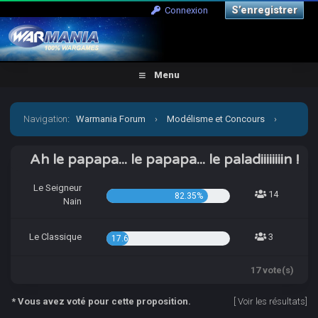
S’enregistrer
Connexion
Menu
Navigation
:
Warmania Forum
›
Modélisme et Concours
›
Concours & défis
›
[CCCP] Qui ça, moi ? KIsame, un petit
Ah le papapa... le papapa... le paladiiiiiiiin !
bourre-pif ?
Le Seigneur
14
82.35%
Nain
Le Classique
3
17.65%
17 vote(s)
* Vous avez voté pour cette proposition.
[
Voir les résultats
]