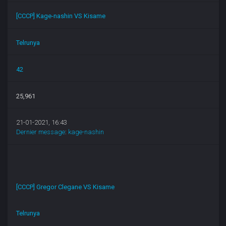
[CCCP] Kage-nashin VS Kisame
Telrunya
42
25,961
21-01-2021, 16:43
Dernier message
:
kage-nashin
[CCCP] Gregor Clegane VS Kisame
Telrunya