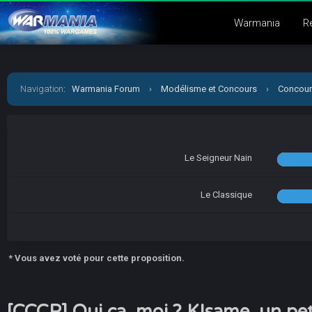
Warmania
R
Navigation
:
Warmania Forum
›
Modélisme et Concours
›
Concour
Le Seigneur Nain
Le Classique
* Vous avez voté pour cette proposition.
[CCCP] Qui ça, moi ? KIsame, un pet