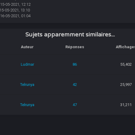
 15-05-2021, 12:12
15-05-2021, 13:10
 16-05-2021, 01:04
Sujets apparemment similaires...
Auteur
Réponses
Affichage
Ludmar
86
55,402
Telrunya
42
25,997
Telrunya
47
31,211