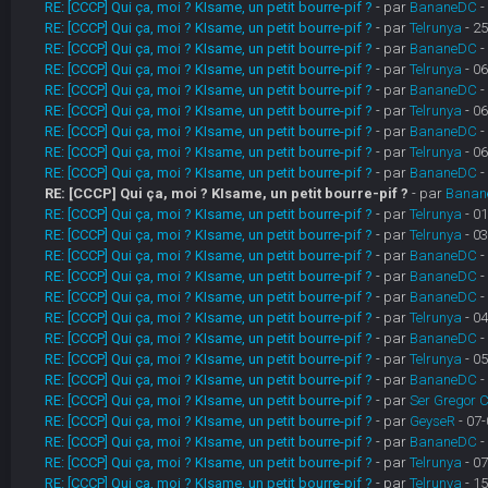
RE: [CCCP] Qui ça, moi ? KIsame, un petit bourre-pif ?
- par
BananeDC
-
RE: [CCCP] Qui ça, moi ? KIsame, un petit bourre-pif ?
- par
Telrunya
- 25
RE: [CCCP] Qui ça, moi ? KIsame, un petit bourre-pif ?
- par
BananeDC
-
RE: [CCCP] Qui ça, moi ? KIsame, un petit bourre-pif ?
- par
Telrunya
- 06
RE: [CCCP] Qui ça, moi ? KIsame, un petit bourre-pif ?
- par
BananeDC
-
RE: [CCCP] Qui ça, moi ? KIsame, un petit bourre-pif ?
- par
Telrunya
- 06
RE: [CCCP] Qui ça, moi ? KIsame, un petit bourre-pif ?
- par
BananeDC
-
RE: [CCCP] Qui ça, moi ? KIsame, un petit bourre-pif ?
- par
Telrunya
- 06
RE: [CCCP] Qui ça, moi ? KIsame, un petit bourre-pif ?
- par
BananeDC
-
RE: [CCCP] Qui ça, moi ? KIsame, un petit bourre-pif ?
- par
Banan
RE: [CCCP] Qui ça, moi ? KIsame, un petit bourre-pif ?
- par
Telrunya
- 01
RE: [CCCP] Qui ça, moi ? KIsame, un petit bourre-pif ?
- par
Telrunya
- 03
RE: [CCCP] Qui ça, moi ? KIsame, un petit bourre-pif ?
- par
BananeDC
-
RE: [CCCP] Qui ça, moi ? KIsame, un petit bourre-pif ?
- par
BananeDC
-
RE: [CCCP] Qui ça, moi ? KIsame, un petit bourre-pif ?
- par
BananeDC
-
RE: [CCCP] Qui ça, moi ? KIsame, un petit bourre-pif ?
- par
Telrunya
- 04
RE: [CCCP] Qui ça, moi ? KIsame, un petit bourre-pif ?
- par
BananeDC
-
RE: [CCCP] Qui ça, moi ? KIsame, un petit bourre-pif ?
- par
Telrunya
- 05
RE: [CCCP] Qui ça, moi ? KIsame, un petit bourre-pif ?
- par
BananeDC
-
RE: [CCCP] Qui ça, moi ? KIsame, un petit bourre-pif ?
- par
Ser Gregor 
RE: [CCCP] Qui ça, moi ? KIsame, un petit bourre-pif ?
- par
GeyseR
- 07-
RE: [CCCP] Qui ça, moi ? KIsame, un petit bourre-pif ?
- par
BananeDC
-
RE: [CCCP] Qui ça, moi ? KIsame, un petit bourre-pif ?
- par
Telrunya
- 07
RE: [CCCP] Qui ça, moi ? KIsame, un petit bourre-pif ?
- par
Telrunya
- 15