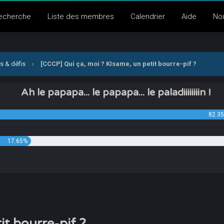
echerche
Liste des membres
Calendrier
Aide
No
s & défis
›
[CCCP] Qui ça, moi ? KIsame, un petit bourre-pif ?
Ah le papapa... le papapa... le paladiiiiiiiin !
82.3
17.65%
it bourre-pif ?