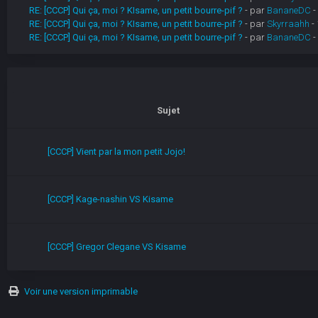
RE: [CCCP] Qui ça, moi ? KIsame, un petit bourre-pif ?
- par
BananeDC
-
RE: [CCCP] Qui ça, moi ? KIsame, un petit bourre-pif ?
- par
Skyrraahh
- 
RE: [CCCP] Qui ça, moi ? KIsame, un petit bourre-pif ?
- par
BananeDC
-
Sujet
[CCCP] Vient par la mon petit Jojo!
[CCCP] Kage-nashin VS Kisame
[CCCP] Gregor Clegane VS Kisame
Voir une version imprimable