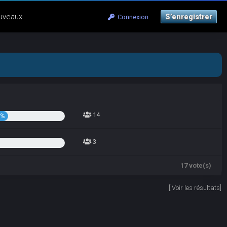
uveaux
S’enregistrer
Connexion
14
5%
3
17 vote(s)
[
Voir les résultats
]