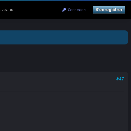
uveaux
S’enregistrer
Connexion
#47