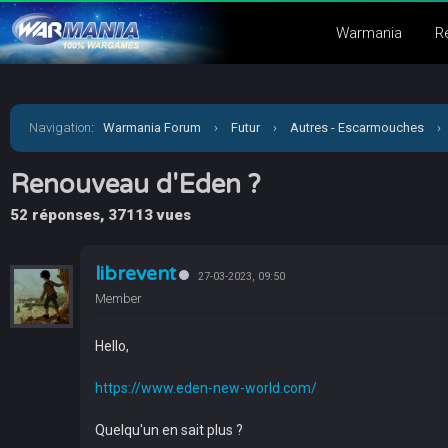
Warmania
R
Navigation
:
Warmania Forum
›
Futur
›
Autres - Escarmouches
›
Renouveau d'Eden ?
52 réponses, 37113 vues
librevent
27-03-2023, 09:50
Member
Hello,
https://www.eden-new-world.com/
Quelqu'un en sait plus ?