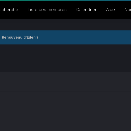
echerche
Liste des membres
Calendrier
Aide
No
Renouveau d'Eden ?