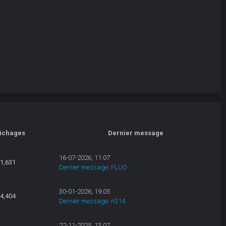
fichages
Dernier message
16-07-2026, 11:07
1,631
Dernier message
:
FLUO
30-01-2026, 19:05
4,404
Dernier message
:
n314
22-11-2025, 13:07