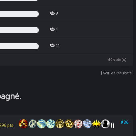
8
4
11
49 vote(s)
[
Voir les résultats
]
pagné.
#36
296 pts