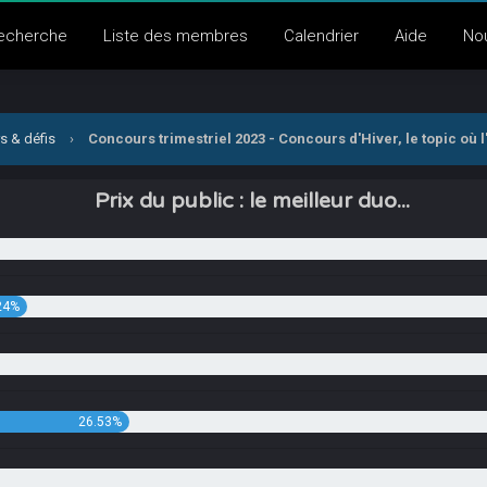
echerche
Liste des membres
Calendrier
Aide
No
s & défis
›
Concours trimestriel 2023 - Concours d'Hiver, le topic où
Prix du public : le meilleur duo...
24%
26.53%