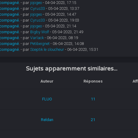
 accompagné.
- par
jojogeo
- 04-04-2023, 17:15
 accompagné.
- par
Cyrus33
- 05-04-2023, 13:37
 accompagné.
- par
jojogeo
- 05-04-2023, 14:47
 accompagné.
- par
Cyrus33
- 05-04-2023, 19:03
 accompagné.
- par
jojogeo
- 05-04-2023, 21:14
 accompagné.
- par
Bigby Wolf
- 05-04-2023, 21:49
 accompagné.
- par
Varlack
- 06-04-2023, 08:19
 accompagné.
- par
Petibeignet
- 06-04-2023, 14:08
 accompagné.
- par
Sceptik le sloucheur
- 06-04-2023, 15:31
Sujets apparemment similaires...
Auteur
Réponses
Af
FLUO
11
Reldan
21