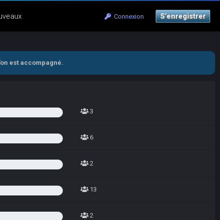
uveaux
S’enregistrer
Connexion
 l'on est accompagné.
3
6
2
13
2