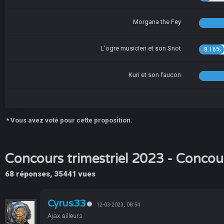
Morgana the Fey
L'ogre musicien et son Snot
8.16%
Kuri et son faucon
* Vous avez voté pour cette proposition.
Concours trimestriel 2023 - Concour
68 réponses, 35441 vues
Cyrus33
12-03-2023, 08:54
Ajax ailleurs