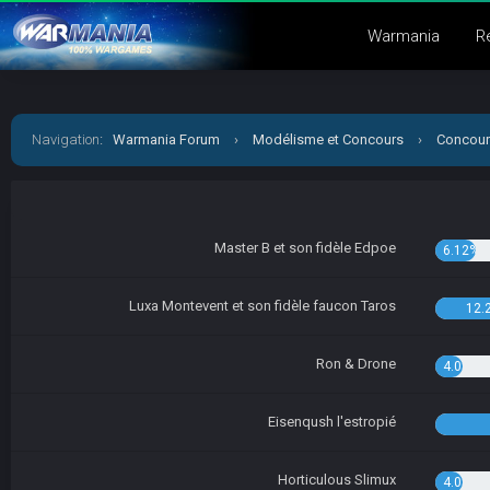
Warmania
R
Navigation
:
Warmania Forum
›
Modélisme et Concours
›
Concour
Master B et son fidèle Edpoe
6.12%
Luxa Montevent et son fidèle faucon Taros
12.
Ron & Drone
4.08%
Eisenqush l'estropié
Horticulous Slimux
4.08%