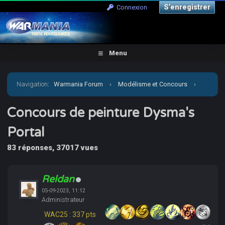
S’enregistrer
Connexion
Menu
Navigation
:
Warmania Forum
›
Modélisme et Concours
›
Concours & défis
›
Concours de peinture Dysma's Portal
Concours de peinture Dysma's
Portal
83 réponses, 37017 vues
Reldan
05-09-2023, 11:12
Administrateur
WAC25 : 337 pts