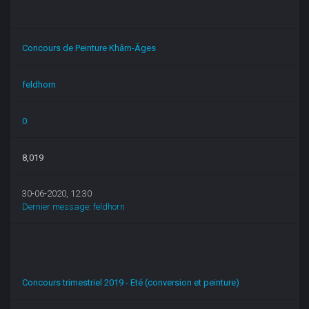
Concours de Peinture Khârn-Âges
feldhorn
0
8,019
30-06-2020, 12:30
Dernier message
:
feldhorn
Concours trimestriel 2019 - Eté (conversion et peinture)