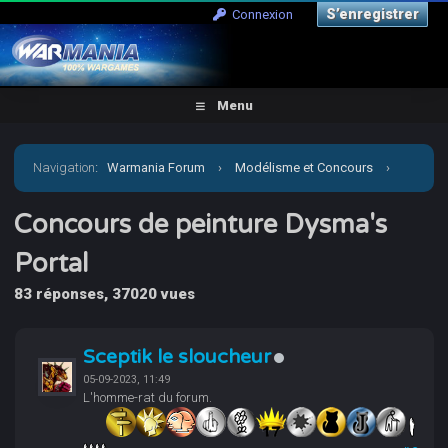
S’enregistrer
Connexion
Menu
Navigation
:
Warmania Forum
›
Modélisme et Concours
›
Concours & défis
›
Concours de peinture Dysma's Portal
Concours de peinture Dysma's
Portal
83 réponses, 37020 vues
Sceptik le sloucheur
05-09-2023, 11:49
L'homme-rat du forum.