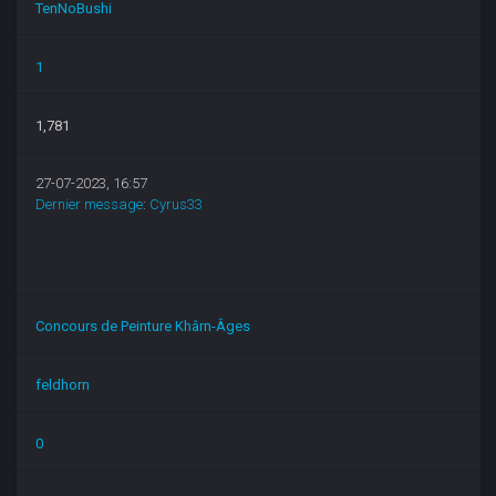
TenNoBushi
1
1,781
27-07-2023, 16:57
Dernier message
:
Cyrus33
Concours de Peinture Khârn-Âges
feldhorn
0