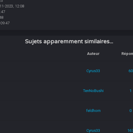
25
11-2023, 12:08
:47
48
 09:47
Sujets apparemment similaires...
Auteur
Répon
Cyrus33
60
TenNoBushi
1
feldhorn
0
Cyrus33
16