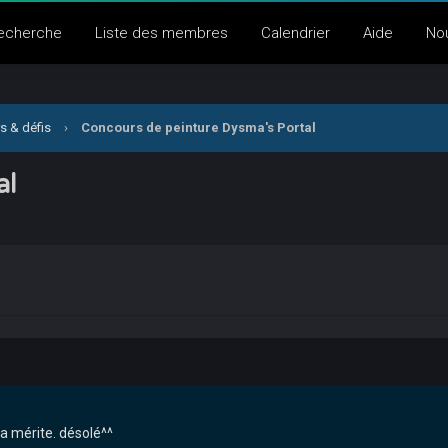
echerche
Liste des membres
Calendrier
Aide
No
s & défis
›
Concours de peinture Dysma's Portal
al
a mérite. désolé^^