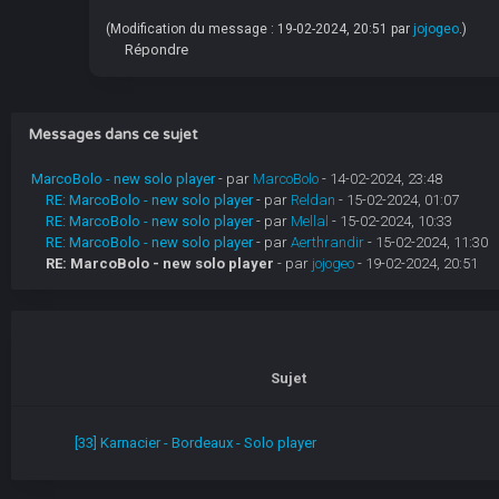
(Modification du message : 19-02-2024, 20:51 par
jojogeo
.)
Répondre
Messages dans ce sujet
MarcoBolo - new solo player
- par
MarcoBolo
- 14-02-2024, 23:48
RE: MarcoBolo - new solo player
- par
Reldan
- 15-02-2024, 01:07
RE: MarcoBolo - new solo player
- par
Mellal
- 15-02-2024, 10:33
RE: MarcoBolo - new solo player
- par
Aerthrandir
- 15-02-2024, 11:30
RE: MarcoBolo - new solo player
- par
jojogeo
- 19-02-2024, 20:51
Sujet
[33] Karnacier - Bordeaux - Solo player