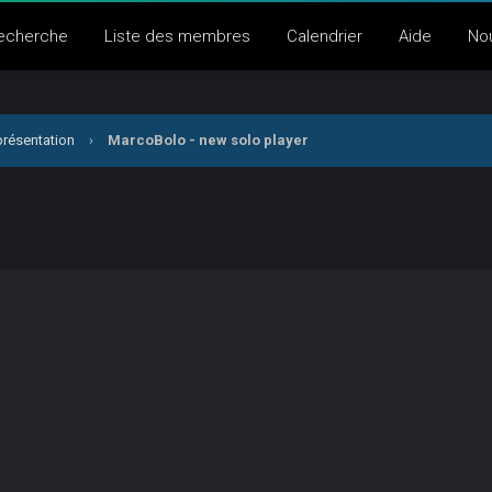
echerche
Liste des membres
Calendrier
Aide
No
présentation
›
MarcoBolo - new solo player