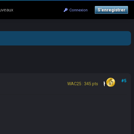
uveaux
S’enregistrer
Connexion
#5
WAC25 : 345 pts