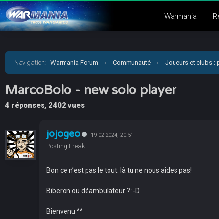
Warmania
R
Navigation
:
Warmania Forum
›
Communauté
›
Joueurs et clubs : 
MarcoBolo - new solo player
4 réponses, 2402 vues
jojogeo
19-02-2024, 20:51
Posting Freak
Bon ce n’est pas le tout: là tu ne nous aides pas!
Biberon ou déambulateur ? :-D
Bienvenu ^^