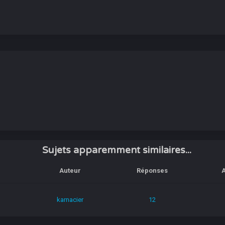
Sujets apparemment similaires...
Auteur
Réponses
A
karnacier
12