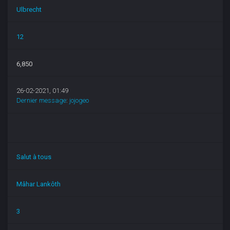
Ulbrecht
12
6,850
26-02-2021, 01:49
Dernier message
:
jojogeo
Salut à tous
Mâhar Lankôth
3