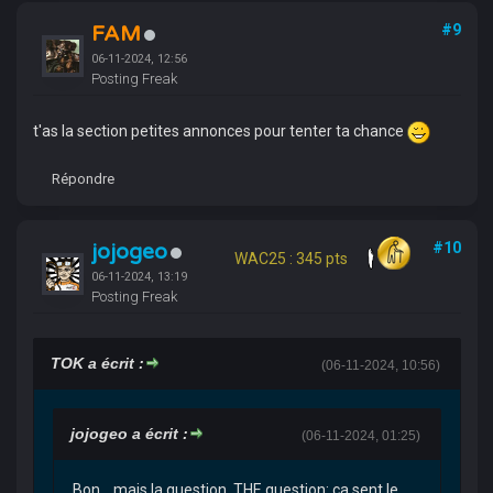
FAM
#9
06-11-2024, 12:56
Posting Freak
t'as la section petites annonces pour tenter ta chance
Répondre
jojogeo
#10
WAC25 : 345 pts
06-11-2024, 13:19
Posting Freak
TOK a écrit :
(06-11-2024, 10:56)
jojogeo a écrit :
(06-11-2024, 01:25)
Bon… mais la question, THE question: ça sent le