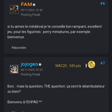
FAM
#6
05-11-2024, 23:42
Posting Freak
si tu aimes le médiéval je te conseille lion rampant, excellent
jeu. pour les figurines : perry miniatures, par exemple.
bienvenue.
Répondre
jojogeo
#7
WAC25 : 345 pts
06-11-2024, 01:25
Posting Freak
Bon… mais la question, THE question: ça sent le déambulateur
ou bien?
Bienvenu à l’EHPAD ^^