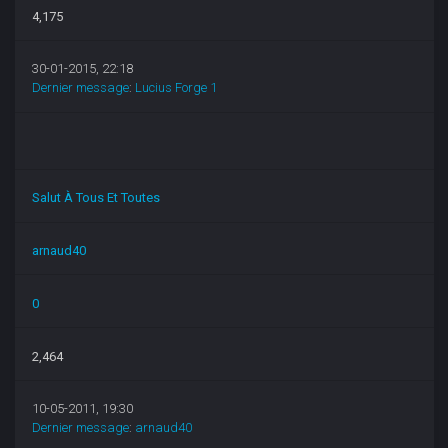
4,175
30-01-2015, 22:18
Dernier message
:
Lucius Forge 1
Salut À Tous Et Toutes
arnaud40
0
2,464
10-05-2011, 19:30
Dernier message
:
arnaud40