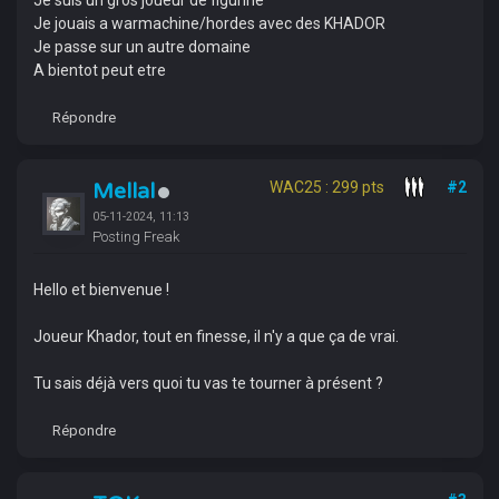
Je suis un gros joueur de figurine
Je jouais a warmachine/hordes avec des KHADOR
Je passe sur un autre domaine
A bientot peut etre
Répondre
Mellal
WAC25 : 299 pts
#2
05-11-2024, 11:13
Posting Freak
Hello et bienvenue !
Joueur Khador, tout en finesse, il n'y a que ça de vrai.
Tu sais déjà vers quoi tu vas te tourner à présent ?
Répondre