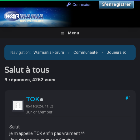
S’enregistrer
Connexion
Menu
Navigation
:
Warmania Forum
›
Communauté
›
Joueurs et
clubs : présentation
›
Salut à tous
Salut à tous
9 réponses, 4252 vues
TOK
#1
05-11-2024, 11:02
Junior Member
Salut
je m'appelle TOK enfin pas vraiment ^^