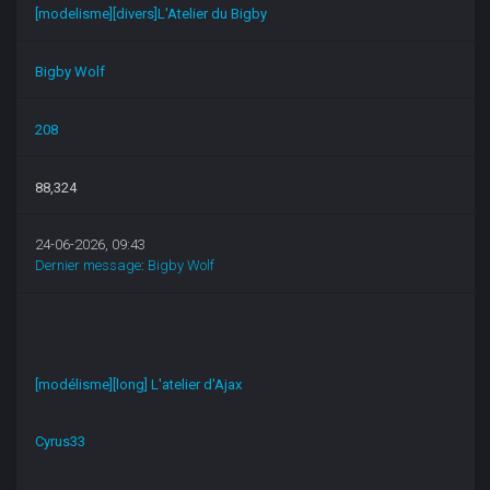
[modelisme][divers]L'Atelier du Bigby
Bigby Wolf
208
88,324
24-06-2026, 09:43
Dernier message
:
Bigby Wolf
[modélisme][long] L'atelier d'Ajax
Cyrus33