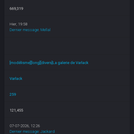
669,319
Hier
, 19:58
Dernier message
:
Mellal
[modélisme][long][divers]La galerie de Varlack
Varlack
259
121,455
07-07-2026, 12:26
Dernier message
:
Jackard