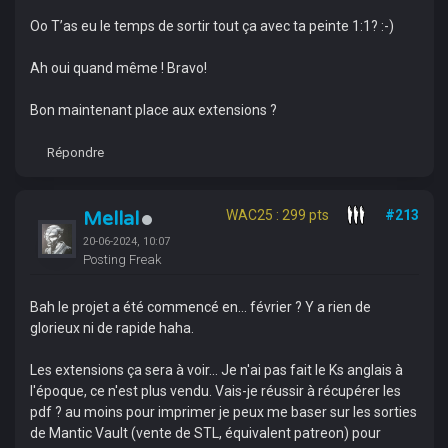
Oo T’as eu le temps de sortir tout ça avec ta peinte 1:1? :-)
Ah oui quand même ! Bravo!
Bon maintenant place aux extensions ?
Répondre
Mellal
WAC25 : 299 pts
#213
20-06-2024, 10:07
Posting Freak
Bah le projet a été commencé en... février ? Y a rien de
glorieux ni de rapide haha.
Les extensions ça sera à voir... Je n'ai pas fait le Ks anglais à
l'époque, ce n'est plus vendu. Vais-je réussir à récupérer les
pdf ? au moins pour imprimer je peux me baser sur les sorties
de Mantic Vault (vente de STL, équivalent patreon) pour