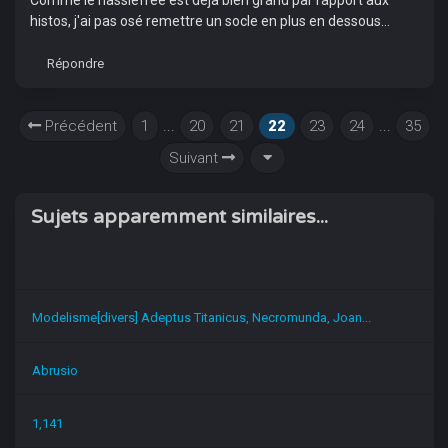
histos, j'ai pas osé remettre un socle en plus en dessous...
Répondre
Précédent
1
...
20
21
22
23
24
...
35
Suivant
Sujets apparemment similaires...
Modelisme[divers] Adeptus Titanicus, Necromunda, Joan...
Abrusio
1,141