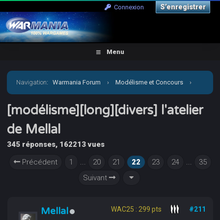
S’enregistrer
Connexion
Menu
Navigation
:
Warmania Forum
›
Modélisme et Concours
›
Galerie
›
[modélisme][long][divers] l'atelier de Mellal
[modélisme][long][divers] l'atelier
de Mellal
345 réponses, 162213 vues
Précédent
1
...
20
21
22
23
24
...
35
Suivant
Mellal
WAC25 : 299 pts
#211