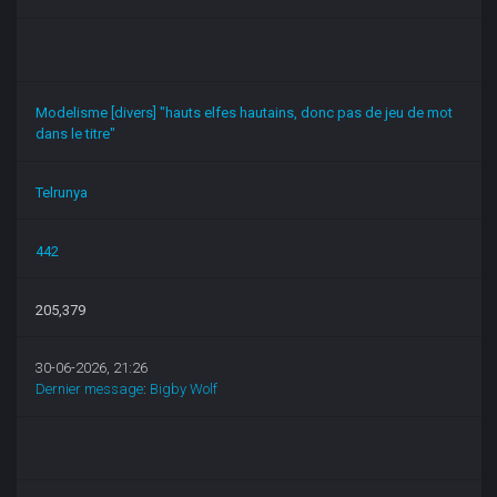
Modelisme [divers] "hauts elfes hautains, donc pas de jeu de mot
dans le titre"
Telrunya
442
205,379
30-06-2026, 21:26
Dernier message
:
Bigby Wolf