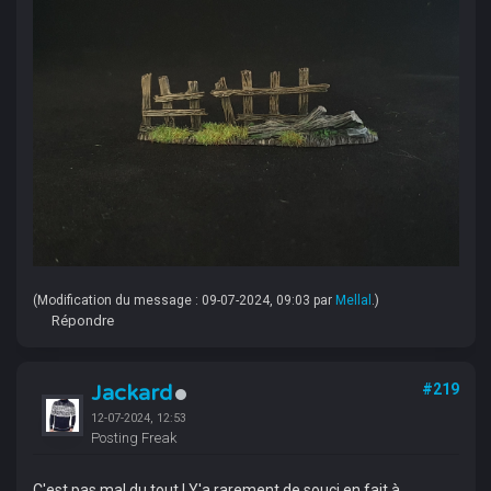
(Modification du message : 09-07-2024, 09:03 par
Mellal
.)
Répondre
Jackard
#219
12-07-2024, 12:53
Posting Freak
C'est pas mal du tout ! Y'a rarement de souci en fait à