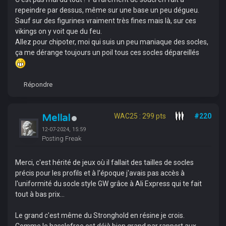
repeindre par dessus, même sur une base un peu dégueu.
Sauf sur des figurines vraiment très fines mais là, sur ces
vikings on y voit que du feu.
Allez pour chipoter, moi qui suis un peu maniaque des socles,
ça me dérange toujours un poil tous ces socles dépareillés
Répondre
Mellal
WAC25 : 299 pts
#220
12-07-2024, 15:59
Posting Freak
Merci, c'est hérité de jeux où il fallait des tailles de socles
précis pour les profils et à l'époque j'avais pas accès à
l'uniformité du socle style GW grâce à Ali Express qui te fait
tout à bas prix...
Le grand c'est même du Stronghold en résine je crois.
Comme le hasslefree est déjà bien grand par rapport aux