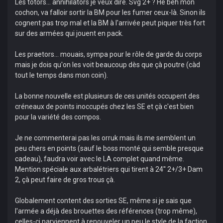
Les totors... annihilators je veux dire. Svg 2+ ? He beh mon
cochon, va falloir sortir la BM pour les fumer ceux-là. Sinon ils
cognent pas trop mal et la BM à l'arrivée peut piquer très fort
sur des armées qui jouent en pack.
Les praetors... mouais, sympa pour le rôle de garde du corps
mais je dois qu'on les voit beaucoup dès que çà poutre (càd
tout le temps dans mon coin).
La bonne nouvelle est plusieurs de ces unités occupent des
créneaux de points inoccupés chez les SE et çà c'est bien
pour la variété des compos.
Je ne commenterai pas les orruk mais ils me semblent un
peu chers en points (sauf le boss monté qui semble presque
cadeau), faudra voir avec le LA complet quand même.
Mention spéciale aux arbalétriers qui tirent à 24'' 2+/3+ Dam
2, çà peut faire de gros trous çà.
Globalement content des sorties SE, même si je sais que
l'armée a déjà des brouettes des références (trop même),
celles-ci parviennent à renouveler un peu le style de la faction