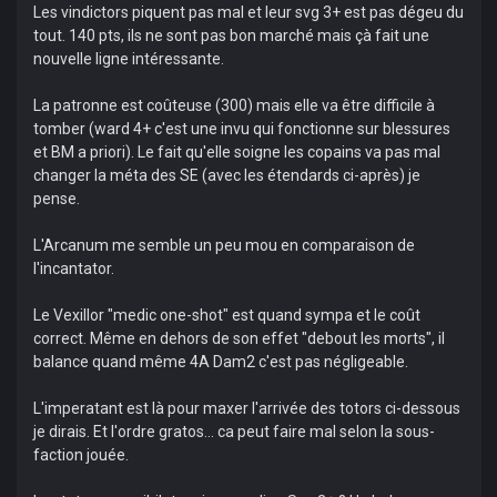
Les vindictors piquent pas mal et leur svg 3+ est pas dégeu du
tout. 140 pts, ils ne sont pas bon marché mais çà fait une
nouvelle ligne intéressante.
La patronne est coûteuse (300) mais elle va être difficile à
tomber (ward 4+ c'est une invu qui fonctionne sur blessures
et BM a priori). Le fait qu'elle soigne les copains va pas mal
changer la méta des SE (avec les étendards ci-après) je
pense.
L'Arcanum me semble un peu mou en comparaison de
l'incantator.
Le Vexillor "medic one-shot" est quand sympa et le coût
correct. Même en dehors de son effet "debout les morts", il
balance quand même 4A Dam2 c'est pas négligeable.
L'imperatant est là pour maxer l'arrivée des totors ci-dessous
je dirais. Et l'ordre gratos... ca peut faire mal selon la sous-
faction jouée.