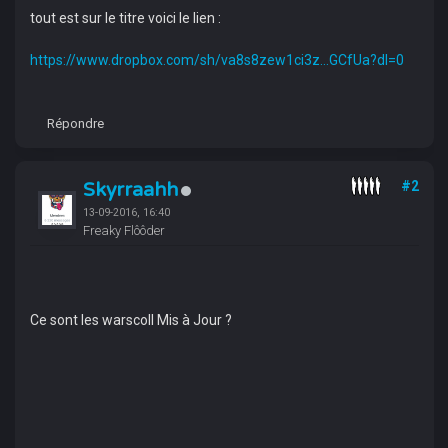
tout est sur le titre voici le lien :
https://www.dropbox.com/sh/va8s8zew1ci3z...GCfUa?dl=0
Répondre
Skyrraahh
#2
13-09-2016, 16:40
Freaky Flôôder
Ce sont les warscoll Mis à Jour ?