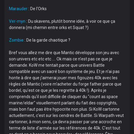
Marauder
: De l'Orks
Ver-myn
: Du skavens, plutôt bonne idée, à voir ce que ça
donnera (mi chemin entre orks et Squat ?)
Zombie
: De la garde chaotique ?
Bref vous allez me dire que Mantic développe son jeu avec
son univers etc etc etc .... Ok mais ce n'est pas ce que je
demande. KoW me tentait parce que univers Battle
compatible avec un sacré bon système de jeu. Et je n'ai pas
honte à dire que j'aimerai jouer mes figouzes 40k avec les
règles de Mantic (voire m'acheter du forge father parce que
bordel, qu'est ce que je les regrette à 40k !). Après je
comprends qu'il soit difficile de claquer du "count as space
marine/eldar" visuellement parlant du fait des copyrights,
mais bon faut pas être hypocrite non plus. Si KoW cartonne
actuellement, c'est sur les cendres de Battle. Si Warpath veut
cartonner, à mon sens, ça devra passer par une accroche en
terme de liste d'armée sur les références de 40k. C'est tout