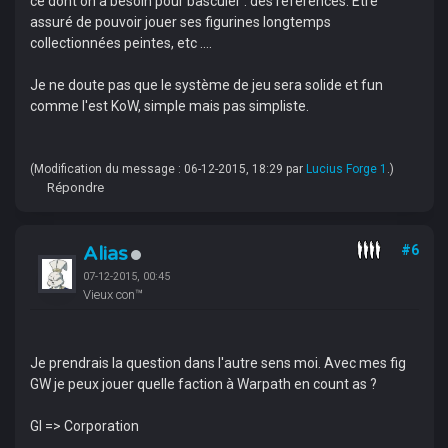
ce dont on a besoin pour basculer : des références. Être
assuré de pouvoir jouer ses figurines longtemps
collectionnées peintes, etc ....
Je ne doute pas que le système de jeu sera solide et fun
comme l'est KoW, simple mais pas simpliste.
(Modification du message : 06-12-2015, 18:29 par
Lucius Forge 1
.)
Répondre
Alias
#6
07-12-2015, 00:45
Vieux con™
Je prendrais la question dans l'autre sens moi. Avec mes fig
GW je peux jouer quelle faction à Warpath en count as ?
GI => Corporation