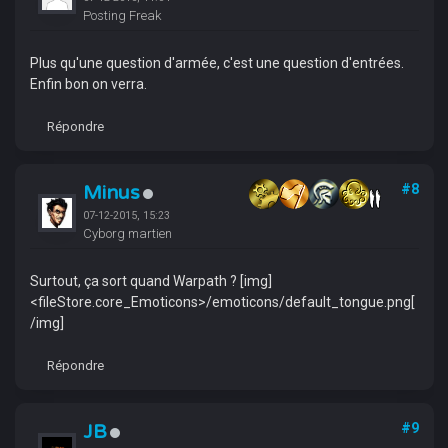
Posting Freak
Plus qu'une question d'armée, c'est une question d'entrées.
Enfin bon on verra.
Répondre
Minus
#8
07-12-2015, 15:23
Cyborg martien
Surtout, ça sort quand Warpath ? [img]
<fileStore.core_Emoticons>/emoticons/default_tongue.png[
/img]
Répondre
JB
#9