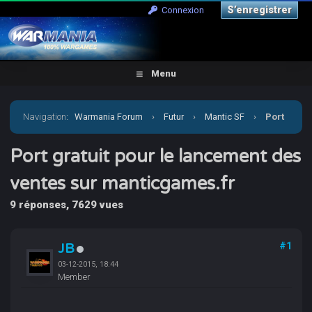
S’enregistrer
Connexion
Menu
Navigation
:
Warmania Forum
›
Futur
›
Mantic SF
›
Port
gratuit pour le lancement des ventes sur manticgames.fr
Port gratuit pour le lancement des
ventes sur manticgames.fr
9 réponses, 7629 vues
JB
#1
03-12-2015, 18:44
Member